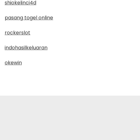
shiokelinci4d
pasang togel online
rockerslot
indohasilkeluaran
okewin