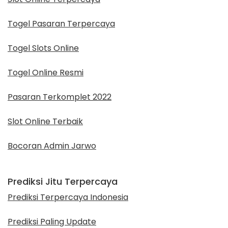
Togel Pasaran Terpercaya
Togel Slots Online
Togel Online Resmi
Pasaran Terkomplet 2022
Slot Online Terbaik
Bocoran Admin Jarwo
Prediksi Jitu Terpercaya
Prediksi Terpercaya Indonesia
Prediksi Paling Update