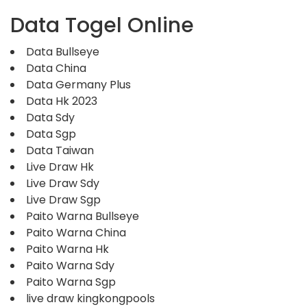
Data Togel Online
Data Bullseye
Data China
Data Germany Plus
Data Hk 2023
Data Sdy
Data Sgp
Data Taiwan
Live Draw Hk
Live Draw Sdy
Live Draw Sgp
Paito Warna Bullseye
Paito Warna China
Paito Warna Hk
Paito Warna Sdy
Paito Warna Sgp
live draw kingkongpools