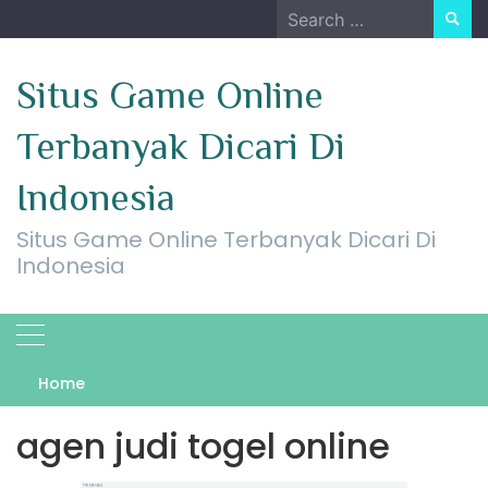
Skip
Search
to
for:
content
Situs Game Online
Terbanyak Dicari Di
Indonesia
Situs Game Online Terbanyak Dicari Di
Indonesia
Home
agen judi togel online