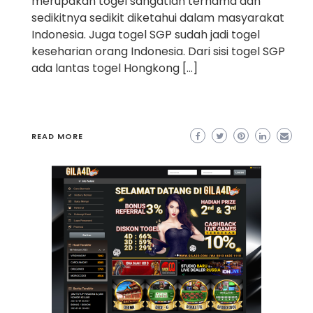
merupakan togel sangatlah ternama dan
sedikitnya sedikit diketahui dalam masyarakat
Indonesia. Juga togel SGP sudah jadi togel
keseharian orang Indonesia. Dari sisi togel SGP
ada lantas togel Hongkong […]
READ MORE