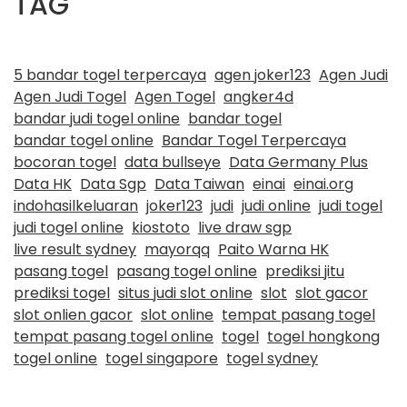
TAG
5 bandar togel terpercaya
agen joker123
Agen Judi
Agen Judi Togel
Agen Togel
angker4d
bandar judi togel online
bandar togel
bandar togel online
Bandar Togel Terpercaya
bocoran togel
data bullseye
Data Germany Plus
Data HK
Data Sgp
Data Taiwan
einai
einai.org
indohasilkeluaran
joker123
judi
judi online
judi togel
judi togel online
kiostoto
live draw sgp
live result sydney
mayorqq
Paito Warna HK
pasang togel
pasang togel online
prediksi jitu
prediksi togel
situs judi slot online
slot
slot gacor
slot onlien gacor
slot online
tempat pasang togel
tempat pasang togel online
togel
togel hongkong
togel online
togel singapore
togel sydney