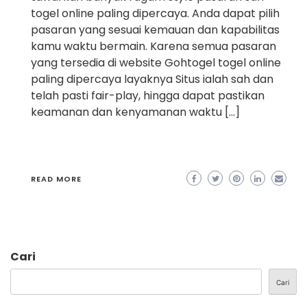
togel online paling dipercaya. Anda dapat pilih
pasaran yang sesuai kemauan dan kapabilitas
kamu waktu bermain. Karena semua pasaran
yang tersedia di website Gohtogel togel online
paling dipercaya layaknya Situs ialah sah dan
telah pasti fair-play, hingga dapat pastikan
keamanan dan kenyamanan waktu […]
READ MORE
Cari
Cari