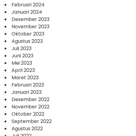
Februari 2024
Januari 2024
Desember 2023
November 2023
Oktober 2023
Agustus 2023
Juli 2023
Juni 2023
Mei 2023
April 2023
Maret 2023
Februari 2023
Januari 2023
Desember 2022
November 2022
Oktober 2022
September 2022
Agustus 2022
Juli 2022