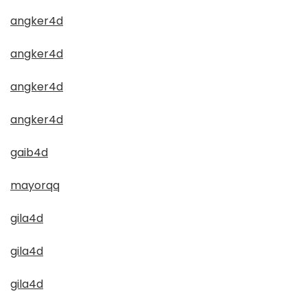
angker4d
angker4d
angker4d
angker4d
gaib4d
mayorqq
gila4d
gila4d
gila4d