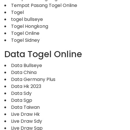
Tempat Pasang Togel Online
Togel
togel bullseye
Togel Hongkong
Togel Online
Togel Sidney
Data Togel Online
Data Bullseye
Data China
Data Germany Plus
Data Hk 2023
Data Sdy
Data Sgp
Data Taiwan
Live Draw Hk
Live Draw Sdy
Live Draw Sgp