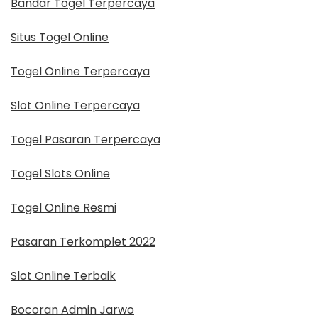
Bandar Togel Terpercaya
Situs Togel Online
Togel Online Terpercaya
Slot Online Terpercaya
Togel Pasaran Terpercaya
Togel Slots Online
Togel Online Resmi
Pasaran Terkomplet 2022
Slot Online Terbaik
Bocoran Admin Jarwo