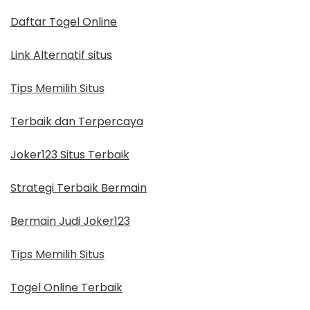
Daftar Togel Online
Link Alternatif situs
Tips Memilih Situs
Terbaik dan Terpercaya
Joker123 Situs Terbaik
Strategi Terbaik Bermain
Bermain Judi Joker123
Tips Memilih Situs
Togel Online Terbaik