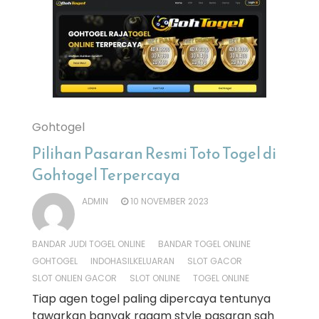
Gohtogel
Pilihan Pasaran Resmi Toto Togel di
Gohtogel Terpercaya
ADMIN
10 NOVEMBER 2023
BANDAR JUDI TOGEL ONLINE
BANDAR TOGEL ONLINE
GOHTOGEL
INDOHASILKELUARAN
SLOT GACOR
SLOT ONLIEN GACOR
SLOT ONLINE
TOGEL ONLINE
Tiap agen togel paling dipercaya tentunya
tawarkan banyak ragam style pasaran sah