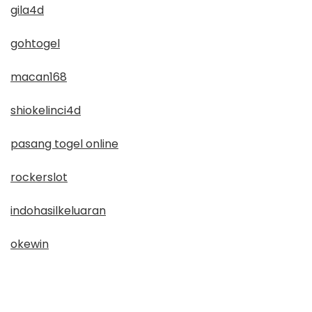
gila4d
gohtogel
macan168
shiokelinci4d
pasang togel online
rockerslot
indohasilkeluaran
okewin