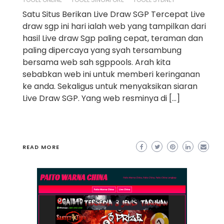
Satu Situs Berikan Live Draw SGP Tercepat Live
draw sgp ini hari ialah web yang tampilkan dari
hasil Live draw Sgp paling cepat, teraman dan
paling dipercaya yang syah tersambung
bersama web sah sgppools. Arah kita
sebabkan web ini untuk memberi keringanan
ke anda. Sekaligus untuk menyaksikan siaran
Live Draw SGP. Yang web resminya di […]
READ MORE