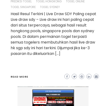
PREDIKSI TOGEL
TOGEL HONGKONG
TOGEL ONLINE
TOGEL SINGAPORE
TOGEL SYDNEY
Hasil Resul Terkini | Live Draw SDY Paling cepat
Live draw sdy – Live draw ini hari paling cepat
dari situs terpercaya, sebagai hasil result
hongkong pools, singapore pools dan sydney
pools. Di dalam permainan togel terpasti
semua togelers membutuhkan hasil live draw
hk sgp sdy ini hari terkini. Dijumpai jika ke-3
pasaran itu dikeluarkan […]
READ MORE