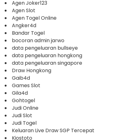
Agen Joker123
Agen Slot
Agen Togel Online
Angker4d
Bandar Togel
bocoran admin jarwo
data pengeluaran bullseye
data pengeluaran hongkong
data pengeluaran singapore
Draw Hongkong
Gaib4d
Games Slot
Gila4d
Gohtogel
Judi Online
Judi Slot
Judi Togel
Keluaran Live Draw SGP Tercepat
Kiostoto