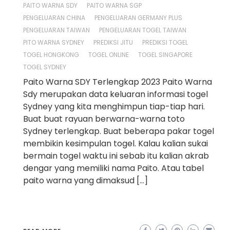
PAITO WARNA SDY
PAITO WARNA SGP
PENGELUARAN CHINA
PENGELUARAN GERMANY PLUS
PENGELUARAN TAIWAN
PENGELUARAN TOGEL TAIWAN
PITO WARNA SYDNEY
PREDIKSI JITU
PREDIKSI TOGEL
TOGEL HONGKONG
TOGEL ONLINE
TOGEL SINGAPORE
TOGEL SYDNEY
Paito Warna SDY Terlengkap 2023 Paito Warna
Sdy merupakan data keluaran informasi togel
Sydney yang kita menghimpun tiap-tiap hari.
Buat buat rayuan berwarna-warna toto
Sydney terlengkap. Buat beberapa pakar togel
membikin kesimpulan togel. Kalau kalian sukai
bermain togel waktu ini sebab itu kalian akrab
dengar yang memiliki nama Paito. Atau tabel
paito warna yang dimaksud […]