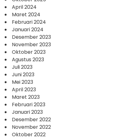
April 2024
Maret 2024
Februari 2024
Januari 2024
Desember 2023
November 2023
Oktober 2023
Agustus 2023
Juli 2023
Juni 2023
Mei 2023
April 2023
Maret 2023
Februari 2023
Januari 2023
Desember 2022
November 2022
Oktober 2022