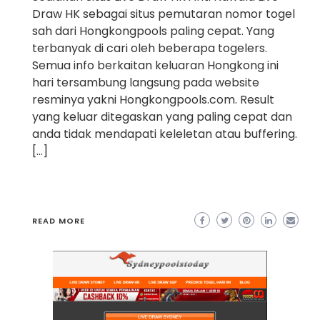
Draw HK sebagai situs pemutaran nomor togel
sah dari Hongkongpools paling cepat. Yang
terbanyak di cari oleh beberapa togelers.
Semua info berkaitan keluaran Hongkong ini
hari tersambung langsung pada website
resminya yakni Hongkongpools.com. Result
yang keluar ditegaskan yang paling cepat dan
anda tidak mendapati keleletan atau buffering.
[…]
READ MORE