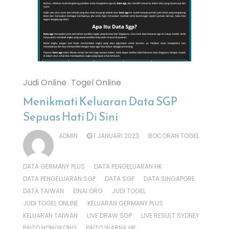
Judi Online
Togel Online
Menikmati Keluaran Data SGP
Sepuas Hati Di Sini
ADMIN
1 JANUARI 2023
BOCORAN TOGEL
DATA GERMANY PLUS
DATA PENGELUARAN HK
DATA PENGELUARAN SGP
DATA SGP
DATA SINGAPORE
DATA TAIWAN
EINAI.ORG
JUDI TOGEL
JUDI TOGEL ONLINE
KELUARAN GERMANY PLUS
KELUARAN TAIWAN
LIVE DRAW SGP
LIVE RESULT SYDNEY
PAITO HONGKONG
PAITO WARNA HK