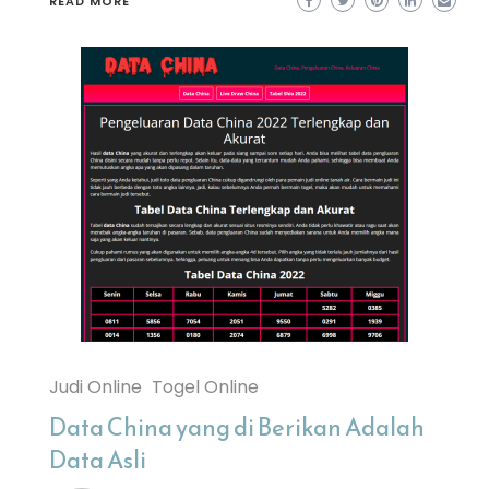
READ MORE
Judi Online
Togel Online
Data China yang di Berikan Adalah
Data Asli