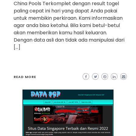
China Pools Terkomplet dengan result togel
paling cepat ini hari yang dapat Anda pakai
untuk membikin perkiraan. Kami informasikan
agar anda bisa ketahui. Bila kami betul-betul
akan memberikan kamu hasil keluaran.
Dengan data asli dan tidak ada manipulasi dari
[…]
READ MORE