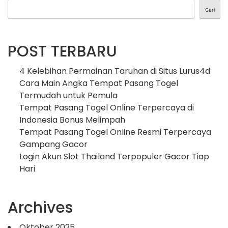
Cari
POST TERBARU
4 Kelebihan Permainan Taruhan di Situs Lurus4d
Cara Main Angka Tempat Pasang Togel
Termudah untuk Pemula
Tempat Pasang Togel Online Terpercaya di
Indonesia Bonus Melimpah
Tempat Pasang Togel Online Resmi Terpercaya
Gampang Gacor
Login Akun Slot Thailand Terpopuler Gacor Tiap
Hari
Archives
Oktober 2025