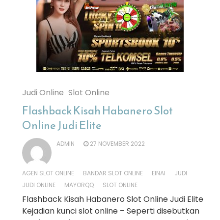
Judi Online
Slot Online
Flashback Kisah Habanero Slot
Online Judi Elite
ADMIN
27 NOVEMBER 2022
AGEN SLOT ONLINE
BANDAR SLOT ONLINE
EINAI
JUDI
JUDI ONLINE
MAYORQQ
SLOT ONLINE
Flashback Kisah Habanero Slot Online Judi Elite
Kejadian kunci slot online – Seperti disebutkan