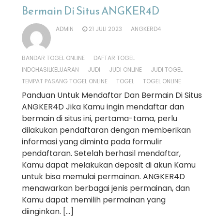
Bermain Di Situs ANGKER4D
ADMIN
21 JULI 2023
ANGKERD4
BANDAR TOGEL ONLINE
DAFTAR TOGEL
INDOHASILKELUARAN
JUDI
JUDI ONLINE
JUDI TOGEL
TEMPAT PASANG TOGEL ONLINE
TOGEL
TOGEL ONLINE
Panduan Untuk Mendaftar Dan Bermain Di Situs
ANGKER4D Jika Kamu ingin mendaftar dan
bermain di situs ini, pertama-tama, perlu
dilakukan pendaftaran dengan memberikan
informasi yang diminta pada formulir
pendaftaran. Setelah berhasil mendaftar,
Kamu dapat melakukan deposit di akun Kamu
untuk bisa memulai permainan. ANGKER4D
menawarkan berbagai jenis permainan, dan
Kamu dapat memilih permainan yang
diinginkan. […]