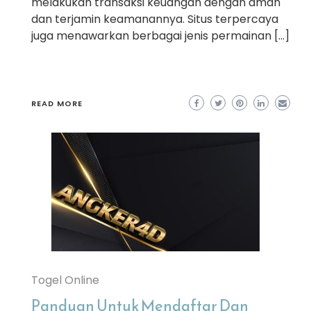
melakukan transaksi keuangan dengan aman
dan terjamin keamanannya. Situs terpercaya
juga menawarkan berbagai jenis permainan […]
READ MORE
Togel Online
Panduan Untuk Mendaftar Dan