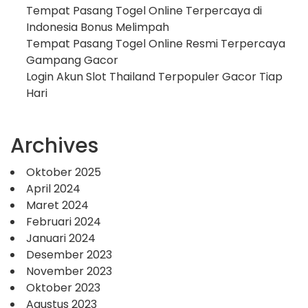
Tempat Pasang Togel Online Terpercaya di
Indonesia Bonus Melimpah
Tempat Pasang Togel Online Resmi Terpercaya
Gampang Gacor
Login Akun Slot Thailand Terpopuler Gacor Tiap
Hari
Archives
Oktober 2025
April 2024
Maret 2024
Februari 2024
Januari 2024
Desember 2023
November 2023
Oktober 2023
Agustus 2023