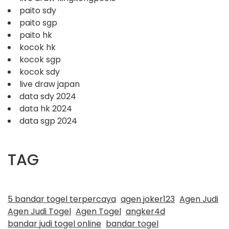
paito sdy
paito sgp
paito hk
kocok hk
kocok sgp
kocok sdy
live draw japan
data sdy 2024
data hk 2024
data sgp 2024
TAG
5 bandar togel terpercaya
agen joker123
Agen Judi
Agen Judi Togel
Agen Togel
angker4d
bandar judi togel online
bandar togel