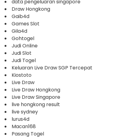
data pengeluaran singapore
Draw Hongkong
Gaib4d
Games Slot
Gila4d
Gohtogel
Judi Online
Judi Slot
Judi Togel
Keluaran Live Draw SGP Tercepat
Kiostoto
Live Draw
Live Draw Hongkong
Live Draw Singapore
live hongkong result
live sydney
lurus4d
Macan168
Pasang Togel