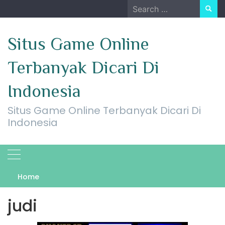
Skip
Search
to
for:
content
Situs Game Online
Terbanyak Dicari Di
Indonesia
Situs Game Online Terbanyak Dicari Di
Indonesia
Home
judi