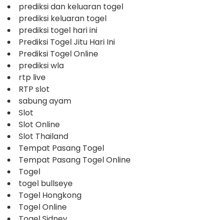
prediksi dan keluaran togel
prediksi keluaran togel
prediksi togel hari ini
Prediksi Togel Jitu Hari Ini
Prediksi Togel Online
prediksi wla
rtp live
RTP slot
sabung ayam
Slot
Slot Online
Slot Thailand
Tempat Pasang Togel
Tempat Pasang Togel Online
Togel
togel bullseye
Togel Hongkong
Togel Online
Togel Sidney