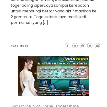
togel paling dipercaya sampai kerepotan
untuk menaungi bettor yang aktif mainkan ke-
2 games itu. Togel sebetulnya masih jadi
permainan yang […]
READ MORE
Judi Online
Slot Online
Togel Online