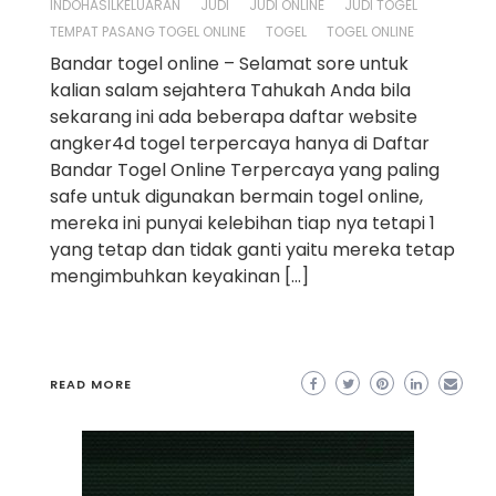
INDOHASILKELUARAN
JUDI
JUDI ONLINE
JUDI TOGEL
TEMPAT PASANG TOGEL ONLINE
TOGEL
TOGEL ONLINE
Bandar togel online – Selamat sore untuk
kalian salam sejahtera Tahukah Anda bila
sekarang ini ada beberapa daftar website
angker4d togel terpercaya hanya di Daftar
Bandar Togel Online Terpercaya yang paling
safe untuk digunakan bermain togel online,
mereka ini punyai kelebihan tiap nya tetapi 1
yang tetap dan tidak ganti yaitu mereka tetap
mengimbuhkan keyakinan […]
READ MORE