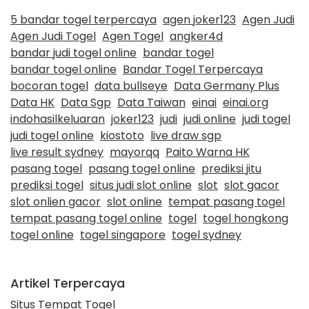
5 bandar togel terpercaya
agen joker123
Agen Judi
Agen Judi Togel
Agen Togel
angker4d
bandar judi togel online
bandar togel
bandar togel online
Bandar Togel Terpercaya
bocoran togel
data bullseye
Data Germany Plus
Data HK
Data Sgp
Data Taiwan
einai
einai.org
indohasilkeluaran
joker123
judi
judi online
judi togel
judi togel online
kiostoto
live draw sgp
live result sydney
mayorqq
Paito Warna HK
pasang togel
pasang togel online
prediksi jitu
prediksi togel
situs judi slot online
slot
slot gacor
slot onlien gacor
slot online
tempat pasang togel
tempat pasang togel online
togel
togel hongkong
togel online
togel singapore
togel sydney
Artikel Terpercaya
Situs Tempat Togel