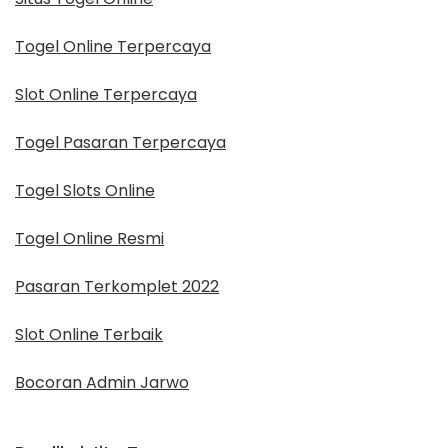
Togel Online Terpercaya
Slot Online Terpercaya
Togel Pasaran Terpercaya
Togel Slots Online
Togel Online Resmi
Pasaran Terkomplet 2022
Slot Online Terbaik
Bocoran Admin Jarwo