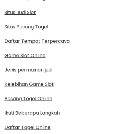
Situs Judi Slot
Situs Pasang Togel
Daftar Tempat Terpercaya
Game Slot Online
Jenis permainan judi
Kelebihan Game Slot
Pasang Togel Online
Ikuti Beberapa Langkah
Daftar Togel Online