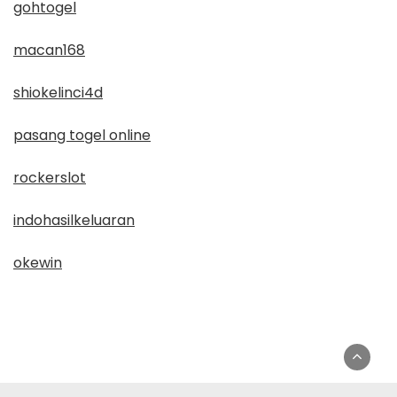
gohtogel
macan168
shiokelinci4d
pasang togel online
rockerslot
indohasilkeluaran
okewin