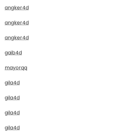
angker4d
angker4d
angker4d
gaib4d
mayorqq
gila4d
gila4d
gila4d
gila4d