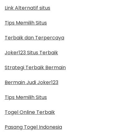
Link Alternatif situs
Tips Memilih Situs
Terbaik dan Terpercaya
Joker123 Situs Terbaik
Strategi Terbaik Bermain
Bermain Judi Joker123
Tips Memilih Situs
Togel Online Terbaik
Pasang Togel Indonesia