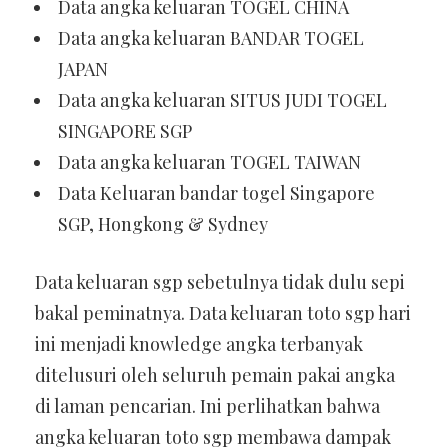
Data angka keluaran TOGEL CHINA
Data angka keluaran BANDAR TOGEL
JAPAN
Data angka keluaran SITUS JUDI TOGEL
SINGAPORE SGP
Data angka keluaran TOGEL TAIWAN
Data Keluaran bandar togel Singapore
SGP, Hongkong & Sydney
Data keluaran sgp sebetulnya tidak dulu sepi
bakal peminatnya. Data keluaran toto sgp hari
ini menjadi knowledge angka terbanyak
ditelusuri oleh seluruh pemain pakai angka
di laman pencarian. Ini perlihatkan bahwa
angka keluaran toto sgp membawa dampak