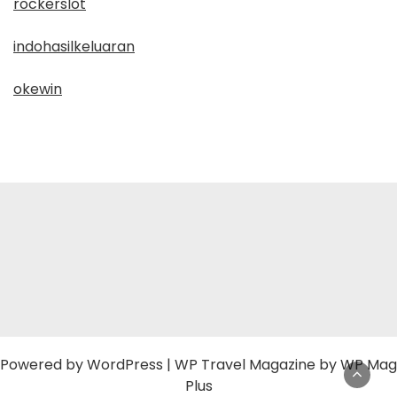
rockerslot
indohasilkeluaran
okewin
Powered by
WordPress
|
WP Travel Magazine by WP Mag
Plus