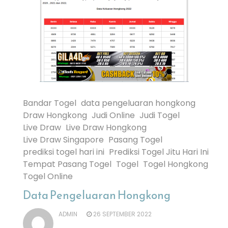
Bandar Togel
data pengeluaran hongkong
Draw Hongkong
Judi Online
Judi Togel
Live Draw
Live Draw Hongkong
Live Draw Singapore
Pasang Togel
prediksi togel hari ini
Prediksi Togel Jitu Hari Ini
Tempat Pasang Togel
Togel
Togel Hongkong
Togel Online
Data Pengeluaran Hongkong
ADMIN
26 SEPTEMBER 2022