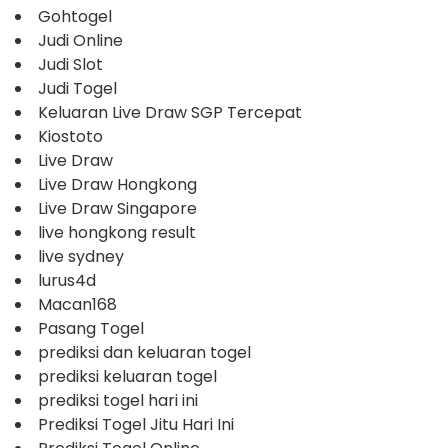
Gohtogel
Judi Online
Judi Slot
Judi Togel
Keluaran Live Draw SGP Tercepat
Kiostoto
Live Draw
Live Draw Hongkong
Live Draw Singapore
live hongkong result
live sydney
lurus4d
Macan168
Pasang Togel
prediksi dan keluaran togel
prediksi keluaran togel
prediksi togel hari ini
Prediksi Togel Jitu Hari Ini