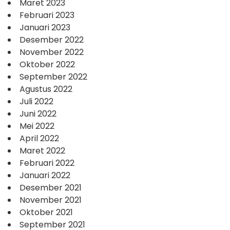
Maret 2023
Februari 2023
Januari 2023
Desember 2022
November 2022
Oktober 2022
September 2022
Agustus 2022
Juli 2022
Juni 2022
Mei 2022
April 2022
Maret 2022
Februari 2022
Januari 2022
Desember 2021
November 2021
Oktober 2021
September 2021