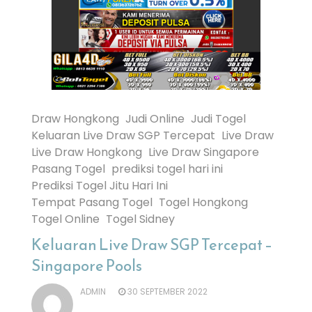
Draw Hongkong
Judi Online
Judi Togel
Keluaran Live Draw SGP Tercepat
Live Draw
Live Draw Hongkong
Live Draw Singapore
Pasang Togel
prediksi togel hari ini
Prediksi Togel Jitu Hari Ini
Tempat Pasang Togel
Togel Hongkong
Togel Online
Togel Sidney
Keluaran Live Draw SGP Tercepat –
Singapore Pools
ADMIN
30 SEPTEMBER 2022