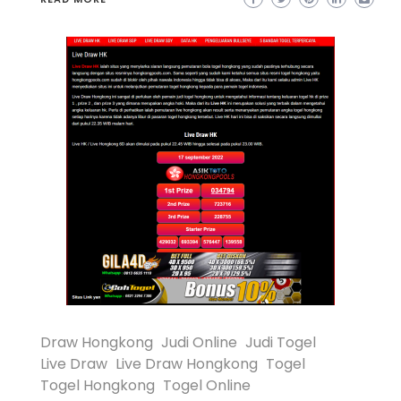
Draw Hongkong
Judi Online
Judi Togel
Live Draw
Live Draw Hongkong
Togel
Togel Hongkong
Togel Online