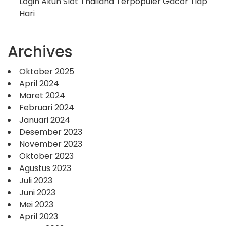
Login Akun Slot Thailand Terpopuler Gacor Tiap
Hari
Archives
Oktober 2025
April 2024
Maret 2024
Februari 2024
Januari 2024
Desember 2023
November 2023
Oktober 2023
Agustus 2023
Juli 2023
Juni 2023
Mei 2023
April 2023