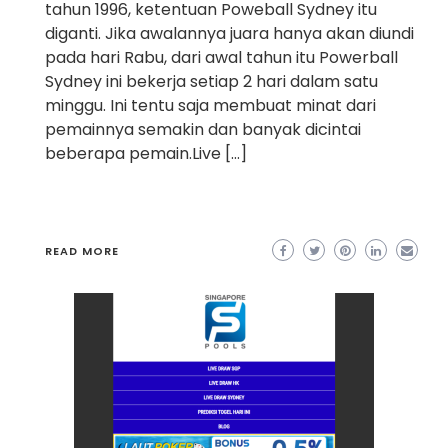
tahun 1996, ketentuan Poweball Sydney itu
diganti. Jika awalannya juara hanya akan diundi
pada hari Rabu, dari awal tahun itu Powerball
Sydney ini bekerja setiap 2 hari dalam satu
minggu. Ini tentu saja membuat minat dari
pemainnya semakin dan banyak dicintai
beberapa pemain.Live […]
READ MORE