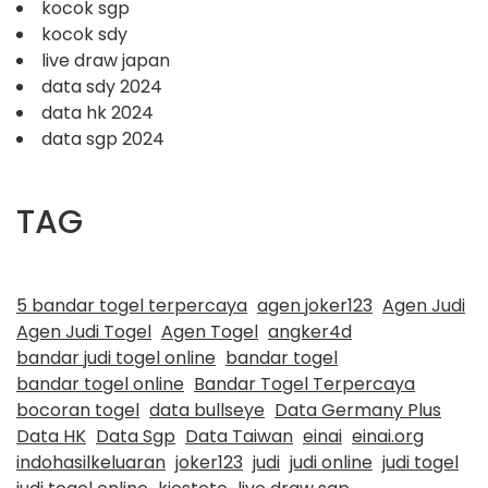
kocok sgp
kocok sdy
live draw japan
data sdy 2024
data hk 2024
data sgp 2024
TAG
5 bandar togel terpercaya
agen joker123
Agen Judi
Agen Judi Togel
Agen Togel
angker4d
bandar judi togel online
bandar togel
bandar togel online
Bandar Togel Terpercaya
bocoran togel
data bullseye
Data Germany Plus
Data HK
Data Sgp
Data Taiwan
einai
einai.org
indohasilkeluaran
joker123
judi
judi online
judi togel