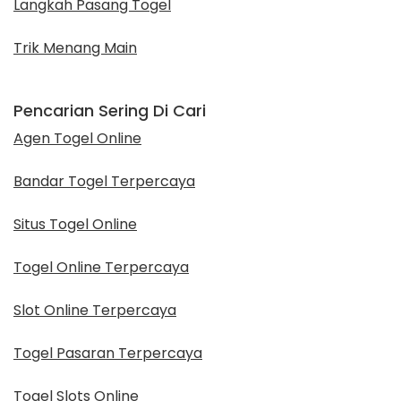
Langkah Pasang Togel
Trik Menang Main
Pencarian Sering Di Cari
Agen Togel Online
Bandar Togel Terpercaya
Situs Togel Online
Togel Online Terpercaya
Slot Online Terpercaya
Togel Pasaran Terpercaya
Togel Slots Online