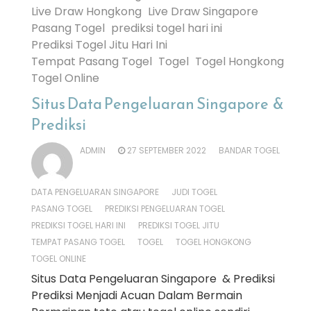
Live Draw Hongkong
Live Draw Singapore
Pasang Togel
prediksi togel hari ini
Prediksi Togel Jitu Hari Ini
Tempat Pasang Togel
Togel
Togel Hongkong
Togel Online
Situs Data Pengeluaran Singapore &
Prediksi
ADMIN
27 SEPTEMBER 2022
BANDAR TOGEL
DATA PENGELUARAN SINGAPORE
JUDI TOGEL
PASANG TOGEL
PREDIKSI PENGELUARAN TOGEL
PREDIKSI TOGEL HARI INI
PREDIKSI TOGEL JITU
TEMPAT PASANG TOGEL
TOGEL
TOGEL HONGKONG
TOGEL ONLINE
Situs Data Pengeluaran Singapore & Prediksi
Prediksi Menjadi Acuan Dalam Bermain