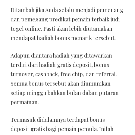
Ditambah jika Anda selalu menjadi pemenang
dan pemegang predikat pemain terbaik judi
togel online. Pasti akan lebih diutamakan
mendapat hadiah bonus menarik tersebut.
Adapun diantara hadiah yang ditawarkan
terdiri dari hadiah gratis deposit, bonus
turnover, cashback, free chip, dan referral.
Semua bonus tersebut akan diumumkan
setiap minggu bahkan bulan dalam putaran
permainan.
Termasuk didalamnya terdapat bonus
deposit gratis bagi pemain pemula. Inilah