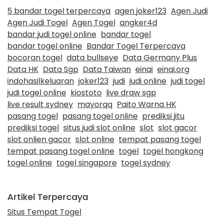
5 bandar togel terpercaya
agen joker123
Agen Judi
Agen Judi Togel
Agen Togel
angker4d
bandar judi togel online
bandar togel
bandar togel online
Bandar Togel Terpercaya
bocoran togel
data bullseye
Data Germany Plus
Data HK
Data Sgp
Data Taiwan
einai
einai.org
indohasilkeluaran
joker123
judi
judi online
judi togel
judi togel online
kiostoto
live draw sgp
live result sydney
mayorqq
Paito Warna HK
pasang togel
pasang togel online
prediksi jitu
prediksi togel
situs judi slot online
slot
slot gacor
slot onlien gacor
slot online
tempat pasang togel
tempat pasang togel online
togel
togel hongkong
togel online
togel singapore
togel sydney
Artikel Terpercaya
Situs Tempat Togel