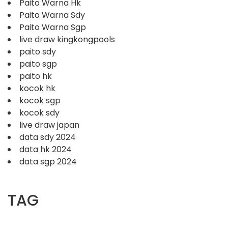
Paito Warna Hk
Paito Warna Sdy
Paito Warna Sgp
live draw kingkongpools
paito sdy
paito sgp
paito hk
kocok hk
kocok sgp
kocok sdy
live draw japan
data sdy 2024
data hk 2024
data sgp 2024
TAG