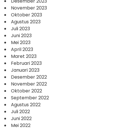
Desember 2023
November 2023
Oktober 2023
Agustus 2023
Juli 2023
Juni 2023
Mei 2023
April 2023
Maret 2023
Februari 2023
Januari 2023
Desember 2022
November 2022
Oktober 2022
September 2022
Agustus 2022
Juli 2022
Juni 2022
Mei 2022