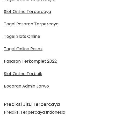
Slot Online Terpercaya
Togel Pasaran Terpercaya
Togel Slots Online
Togel Online Resmi
Pasaran Terkomplet 2022
Slot Online Terbaik
Bocoran Admin Jarwo
Prediksi Jitu Terpercaya
Prediksi Terpercaya Indonesia