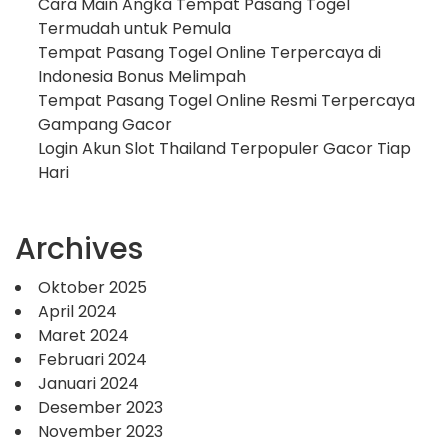
Cara Main Angka Tempat Pasang Togel
Termudah untuk Pemula
Tempat Pasang Togel Online Terpercaya di
Indonesia Bonus Melimpah
Tempat Pasang Togel Online Resmi Terpercaya
Gampang Gacor
Login Akun Slot Thailand Terpopuler Gacor Tiap
Hari
Archives
Oktober 2025
April 2024
Maret 2024
Februari 2024
Januari 2024
Desember 2023
November 2023