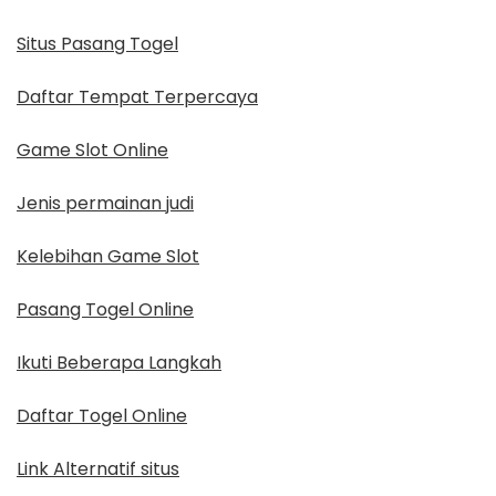
Situs Pasang Togel
Daftar Tempat Terpercaya
Game Slot Online
Jenis permainan judi
Kelebihan Game Slot
Pasang Togel Online
Ikuti Beberapa Langkah
Daftar Togel Online
Link Alternatif situs