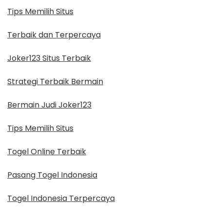
Tips Memilih Situs
Terbaik dan Terpercaya
Joker123 Situs Terbaik
Strategi Terbaik Bermain
Bermain Judi Joker123
Tips Memilih Situs
Togel Online Terbaik
Pasang Togel Indonesia
Togel Indonesia Terpercaya