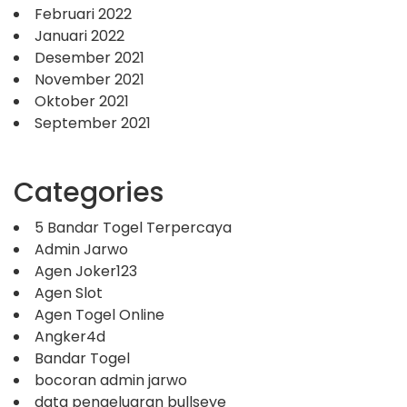
Februari 2022
Januari 2022
Desember 2021
November 2021
Oktober 2021
September 2021
Categories
5 Bandar Togel Terpercaya
Admin Jarwo
Agen Joker123
Agen Slot
Agen Togel Online
Angker4d
Bandar Togel
bocoran admin jarwo
data pengeluaran bullseye