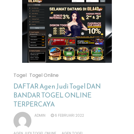
Togel
Togel Online
DAFTAR Agen Judi Togel DAN
BANDAR TOGEL ONLINE
TERPERCAYA
ADMIN
6 FEBRUARI 2022
AGEN JUDI TOGEL ONLINE
AGEN TOGEL