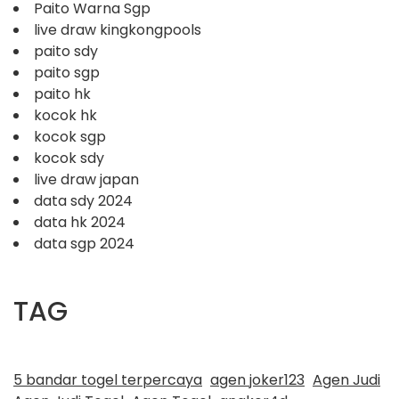
Paito Warna Sgp
live draw kingkongpools
paito sdy
paito sgp
paito hk
kocok hk
kocok sgp
kocok sdy
live draw japan
data sdy 2024
data hk 2024
data sgp 2024
TAG
5 bandar togel terpercaya
agen joker123
Agen Judi