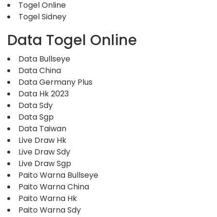
Togel Online
Togel Sidney
Data Togel Online
Data Bullseye
Data China
Data Germany Plus
Data Hk 2023
Data Sdy
Data Sgp
Data Taiwan
Live Draw Hk
Live Draw Sdy
Live Draw Sgp
Paito Warna Bullseye
Paito Warna China
Paito Warna Hk
Paito Warna Sdy