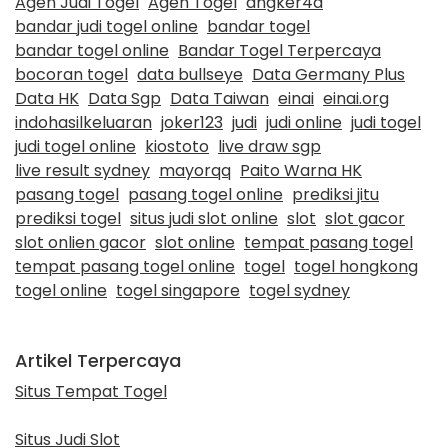
Agen Judi Togel
Agen Togel
angker4d
bandar judi togel online
bandar togel
bandar togel online
Bandar Togel Terpercaya
bocoran togel
data bullseye
Data Germany Plus
Data HK
Data Sgp
Data Taiwan
einai
einai.org
indohasilkeluaran
joker123
judi
judi online
judi togel
judi togel online
kiostoto
live draw sgp
live result sydney
mayorqq
Paito Warna HK
pasang togel
pasang togel online
prediksi jitu
prediksi togel
situs judi slot online
slot
slot gacor
slot onlien gacor
slot online
tempat pasang togel
tempat pasang togel online
togel
togel hongkong
togel online
togel singapore
togel sydney
Artikel Terpercaya
Situs Tempat Togel
Situs Judi Slot