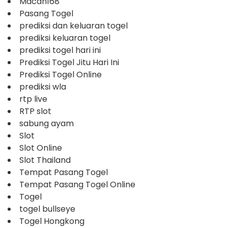
Macan168
Pasang Togel
prediksi dan keluaran togel
prediksi keluaran togel
prediksi togel hari ini
Prediksi Togel Jitu Hari Ini
Prediksi Togel Online
prediksi wla
rtp live
RTP slot
sabung ayam
Slot
Slot Online
Slot Thailand
Tempat Pasang Togel
Tempat Pasang Togel Online
Togel
togel bullseye
Togel Hongkong