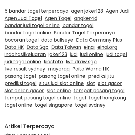
5 bandar togel terpercaya
agen joker123
Agen Judi
Agen Judi Togel
Agen Togel
angker4d
bandar judi togel online
bandar togel
bandar togel online
Bandar Togel Terpercaya
bocoran togel
data bullseye
Data Germany Plus
Data HK
Data Sgp
Data Taiwan
einai
einai.org
indohasilkeluaran
joker123
judi
judi online
judi togel
judi togel online
kiostoto
live draw sgp
live result sydney
mayorqq
Paito Warna HK
pasang togel
pasang togel online
prediksi jitu
prediksi togel
situs judi slot online
slot
slot gacor
slot onlien gacor
slot online
tempat pasang togel
tempat pasang togel online
togel
togel hongkong
togel online
togel singapore
togel sydney
Artikel Terpercaya