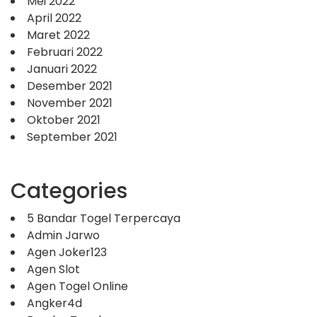
Mei 2022
April 2022
Maret 2022
Februari 2022
Januari 2022
Desember 2021
November 2021
Oktober 2021
September 2021
Categories
5 Bandar Togel Terpercaya
Admin Jarwo
Agen Joker123
Agen Slot
Agen Togel Online
Angker4d