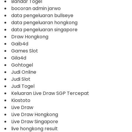
Bandar Togel
bocoran admin jarwo
data pengeluaran bullseye
data pengeluaran hongkong
data pengeluaran singapore
Draw Hongkong
Gaib4d
Games Slot
Gila4d
Gohtogel
Judi Online
Judi Slot
Judi Togel
Keluaran Live Draw SGP Tercepat
Kiostoto
Live Draw
Live Draw Hongkong
Live Draw Singapore
live hongkong result