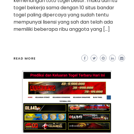
kemenangan toto togel besar. maka dari itu
togel bekerja sama dengan 10 situs bandar
togel paling dipercaya yang sudah tentu
mempunyai lisensi yang sah dan telah ada
memiliki beberapa ribu anggota yang […]
READ MORE