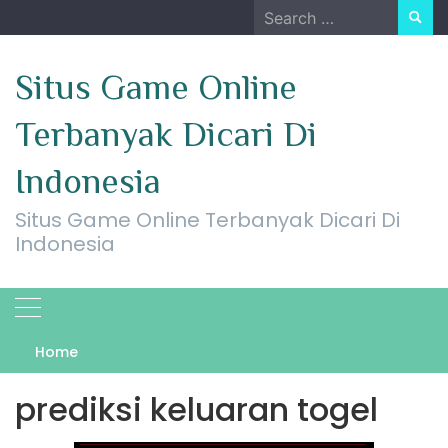
Skip
Search
to
for:
content
Situs Game Online
Terbanyak Dicari Di
Indonesia
Situs Game Online Terbanyak Dicari Di
Indonesia
Home
prediksi keluaran togel