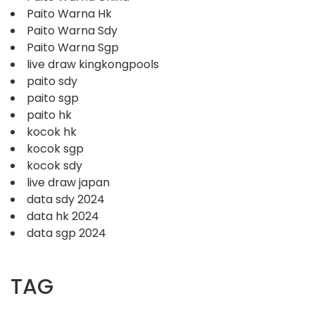
Paito Warna Hk
Paito Warna Sdy
Paito Warna Sgp
live draw kingkongpools
paito sdy
paito sgp
paito hk
kocok hk
kocok sgp
kocok sdy
live draw japan
data sdy 2024
data hk 2024
data sgp 2024
TAG