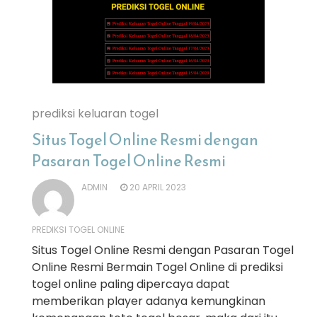
prediksi keluaran togel
Situs Togel Online Resmi dengan
Pasaran Togel Online Resmi
ADMIN
20 APRIL 2023
PREDIKSI TOGEL ONLINE
Situs Togel Online Resmi dengan Pasaran Togel
Online Resmi Bermain Togel Online di prediksi
togel online paling dipercaya dapat
memberikan player adanya kemungkinan