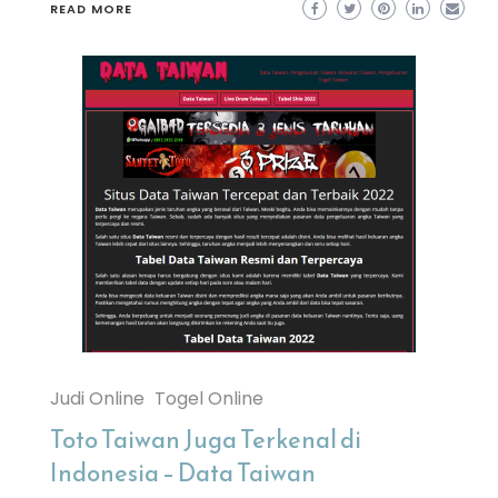
READ MORE
Judi Online
Togel Online
Toto Taiwan Juga Terkenal di
Indonesia – Data Taiwan