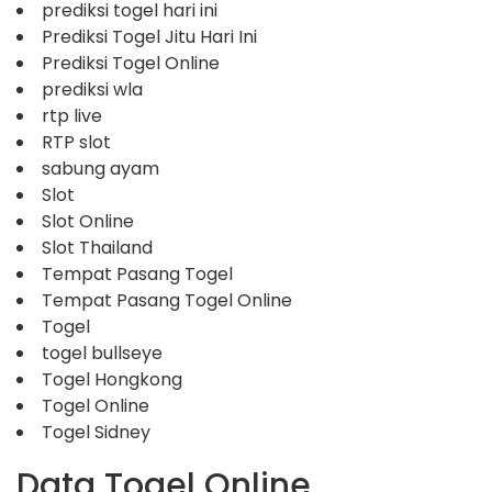
prediksi togel hari ini
Prediksi Togel Jitu Hari Ini
Prediksi Togel Online
prediksi wla
rtp live
RTP slot
sabung ayam
Slot
Slot Online
Slot Thailand
Tempat Pasang Togel
Tempat Pasang Togel Online
Togel
togel bullseye
Togel Hongkong
Togel Online
Togel Sidney
Data Togel Online