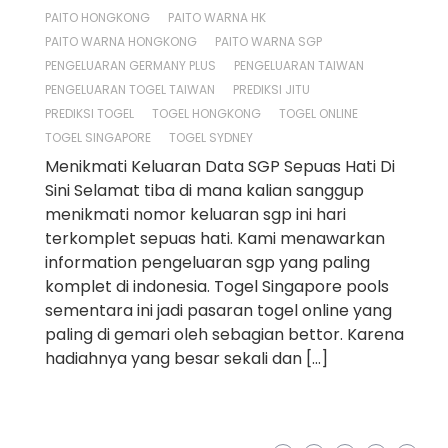
PAITO HONGKONG
PAITO WARNA HK
PAITO WARNA HONGKONG
PAITO WARNA SGP
PENGELUARAN GERMANY PLUS
PENGELUARAN TAIWAN
PENGELUARAN TOGEL TAIWAN
PREDIKSI JITU
PREDIKSI TOGEL
TOGEL HONGKONG
TOGEL ONLINE
TOGEL SINGAPORE
TOGEL SYDNEY
Menikmati Keluaran Data SGP Sepuas Hati Di
Sini Selamat tiba di mana kalian sanggup
menikmati nomor keluaran sgp ini hari
terkomplet sepuas hati. Kami menawarkan
information pengeluaran sgp yang paling
komplet di indonesia. Togel Singapore pools
sementara ini jadi pasaran togel online yang
paling di gemari oleh sebagian bettor. Karena
hadiahnya yang besar sekali dan […]