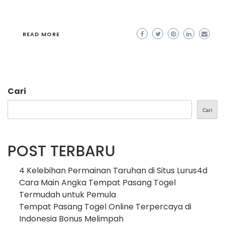
READ MORE
Cari
Cari
POST TERBARU
4 Kelebihan Permainan Taruhan di Situs Lurus4d
Cara Main Angka Tempat Pasang Togel
Termudah untuk Pemula
Tempat Pasang Togel Online Terpercaya di
Indonesia Bonus Melimpah