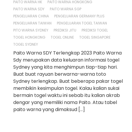
PAITO WARNA HK
PAITO WARNA HONGKONG
PAITO WARNA SDY
PAITO WARNA SGP
PENGELUARAN CHINA
PENGELUARAN GERMANY PLUS
PENGELUARAN TAIWAN
PENGELUARAN TOGEL TAIWAN
PITO WARNA SYDNEY
PREDIKSI JITU
PREDIKSI TOGEL
TOGEL HONGKONG
TOGEL ONLINE
TOGEL SINGAPORE
TOGEL SYDNEY
Paito Warna SDY Terlengkap 2023 Paito Warna
Sdy merupakan data keluaran informasi togel
Sydney yang kita menghimpun tiap-tiap hari.
Buat buat rayuan berwarna-warna toto
Sydney terlengkap. Buat beberapa pakar togel
membikin kesimpulan togel. Kalau kalian sukai
bermain togel waktu ini sebab itu kalian akrab
dengar yang memiliki nama Paito. Atau tabel
paito warna yang dimaksud […]