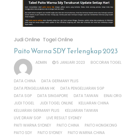
Judi Online
Togel Online
Paito Warna SDY Terlengkap 2023
ADMIN
5 JANUARI 2023
BOCORAN TOGEL
DATA CHINA
DATA GERMANY PLUS
DATA PENGELUARAN HK
DATA PENGELUARAN SGP
DATA SGP
DATA SINGAPORE
DATA TAIWAN
EINAI.ORG
JUDI TOGEL
JUDI TOGEL ONLINE
KELUARAN CHINA
KELUARAN GERMANY PLUS
KELUARAN TAIWAN
LIVE DRAW SGP
LIVE RESULT SYDNEY
PAITI WARNA SYDNEY
PAITO CHINA
PAITO HONGKONG
PAITO SDY
PAITO SYDNEY
PAITO WARNA CHINA