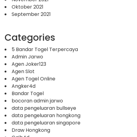
Oktober 2021
September 2021
Categories
5 Bandar Togel Terpercaya
Admin Jarwo
Agen Joker123
Agen Slot
Agen Togel Online
Angker4d
Bandar Togel
bocoran admin jarwo
data pengeluaran bullseye
data pengeluaran hongkong
data pengeluaran singapore
Draw Hongkong