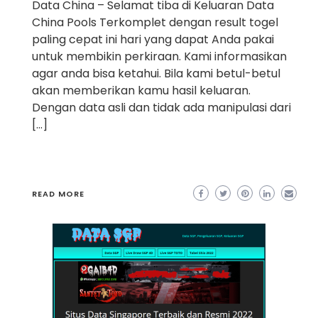
Data China – Selamat tiba di Keluaran Data
China Pools Terkomplet dengan result togel
paling cepat ini hari yang dapat Anda pakai
untuk membikin perkiraan. Kami informasikan
agar anda bisa ketahui. Bila kami betul-betul
akan memberikan kamu hasil keluaran.
Dengan data asli dan tidak ada manipulasi dari
[…]
READ MORE