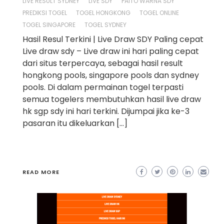
LIVE RESULT SYDNEY
LIVE SDY
PAITO WARNA SDY
PREDIKSI TOGEL
TOGEL HONGKONG
TOGEL ONLINE
TOGEL SINGAPORE
TOGEL SYDNEY
Hasil Resul Terkini | Live Draw SDY Paling cepat
Live draw sdy – Live draw ini hari paling cepat
dari situs terpercaya, sebagai hasil result
hongkong pools, singapore pools dan sydney
pools. Di dalam permainan togel terpasti
semua togelers membutuhkan hasil live draw
hk sgp sdy ini hari terkini. Dijumpai jika ke-3
pasaran itu dikeluarkan […]
READ MORE