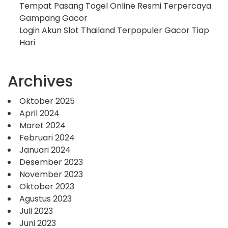
Tempat Pasang Togel Online Resmi Terpercaya
Gampang Gacor
Login Akun Slot Thailand Terpopuler Gacor Tiap
Hari
Archives
Oktober 2025
April 2024
Maret 2024
Februari 2024
Januari 2024
Desember 2023
November 2023
Oktober 2023
Agustus 2023
Juli 2023
Juni 2023