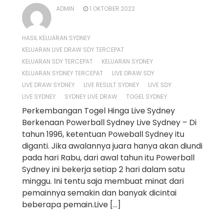
ADMIN
1 OKTOBER 2022
HASIL KELUARAN SYDNEY
KELUARAN LIVE DRAW SDY TERCEPAT
KELUARAN SDY TERCEPAT
KELUARAN SYDNEY
KELUARAN SYDNEY TERCEPAT
LIVE DRAW SDY
LIVE DRAW SYDNEY
LIVE RESULT SYDNEY
LIVE SDY
LIVE SYDNEY
SYDNEY LIVE DRAW
TOGEL SYDNEY
Perkembangan Togel Hinga Live Sydney
Berkenaan Powerball Sydney Live Sydney – Di
tahun 1996, ketentuan Poweball Sydney itu
diganti. Jika awalannya juara hanya akan diundi
pada hari Rabu, dari awal tahun itu Powerball
Sydney ini bekerja setiap 2 hari dalam satu
minggu. Ini tentu saja membuat minat dari
pemainnya semakin dan banyak dicintai
beberapa pemain.Live […]