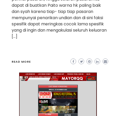
dapat di buatkan Paito warna hk paling baik
dan syah karena tiap- tiap tiap pasaran
mempunyai penarikan undian dan di sini faksi
spesifik dapat meringkas cocok lama spesifik
yang di ingin dan mengakulasi seluruh keluaran
[…]
READ MORE