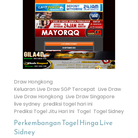
Draw Hongkong
Keluaran Live Draw SGP Tercepat
Live Draw
Live Draw Hongkong
Live Draw Singapore
live sydney
prediksi togel hari ini
Prediksi Togel Jitu Hari Ini
Togel
Togel Sidney
Perkembangan Togel Hinga Live
Sidney