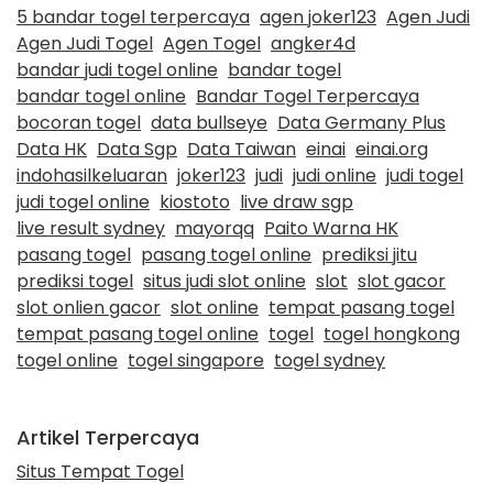
5 bandar togel terpercaya
agen joker123
Agen Judi
Agen Judi Togel
Agen Togel
angker4d
bandar judi togel online
bandar togel
bandar togel online
Bandar Togel Terpercaya
bocoran togel
data bullseye
Data Germany Plus
Data HK
Data Sgp
Data Taiwan
einai
einai.org
indohasilkeluaran
joker123
judi
judi online
judi togel
judi togel online
kiostoto
live draw sgp
live result sydney
mayorqq
Paito Warna HK
pasang togel
pasang togel online
prediksi jitu
prediksi togel
situs judi slot online
slot
slot gacor
slot onlien gacor
slot online
tempat pasang togel
tempat pasang togel online
togel
togel hongkong
togel online
togel singapore
togel sydney
Artikel Terpercaya
Situs Tempat Togel