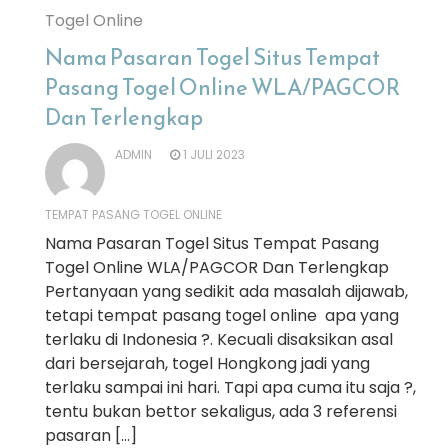
Togel Online
Nama Pasaran Togel Situs Tempat
Pasang Togel Online WLA/PAGCOR
Dan Terlengkap
ADMIN
1 JULI 2023
TEMPAT PASANG TOGEL ONLINE
Nama Pasaran Togel Situs Tempat Pasang
Togel Online WLA/PAGCOR Dan Terlengkap
Pertanyaan yang sedikit ada masalah dijawab,
tetapi tempat pasang togel online apa yang
terlaku di Indonesia ?. Kecuali disaksikan asal
dari bersejarah, togel Hongkong jadi yang
terlaku sampai ini hari. Tapi apa cuma itu saja ?,
tentu bukan bettor sekaligus, ada 3 referensi
pasaran […]