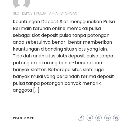
SLOT DEPOSIT PULSA TANPA POTONGAN
Keuntungan Deposit Slot menggunakan Pulsa
Bermain taruhan online memakai pulsa
sebagai slot deposit pulsa tanpa potongan
anda sebetulnya benar-benar memberikan
keuntungan dibanding situs slots yang lain.
Tidaklah aneh situs slots deposit pulsa tanpa
potongan sekarang benar-benar dicari
banyak slotter. Beberapa situs slots juga
banyak mulai yang berpindah terima deposit
pulsa tanpa potongan banyak menarik
anggota […]
READ MORE