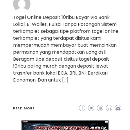
Togel Online Deposit 10ribu Bayar Via Bank
Lokal, E-Wallet, Pulsa Tanpa Potongan Sistem
terkomplet sebagai tipe platfrom togel online
terkomplet yang terdapat disitus kami
mempermudah membayar buat memainkan
permainan yang mendapatkan uang asli.
Beragam tipe deposit disitus togel deposit
10ribu paling murah dengan deposit lewat
trasnfer bank lokal BCA, BRI, BNI, Berdikari,
Danamon. Dan untuk […]
READ MORE