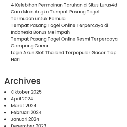
4 Kelebihan Permainan Taruhan di Situs Lurus4d
Cara Main Angka Tempat Pasang Togel
Termudah untuk Pemula
Tempat Pasang Togel Online Terpercaya di
Indonesia Bonus Melimpah
Tempat Pasang Togel Online Resmi Terpercaya
Gampang Gacor
Login Akun Slot Thailand Terpopuler Gacor Tiap
Hari
Archives
Oktober 2025
April 2024
Maret 2024
Februari 2024
Januari 2024
Desember 2023