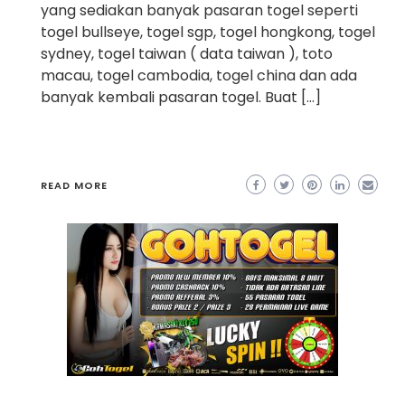
yang sediakan banyak pasaran togel seperti
togel bullseye, togel sgp, togel hongkong, togel
sydney, togel taiwan ( data taiwan ), toto
macau, togel cambodia, togel china dan ada
banyak kembali pasaran togel. Buat […]
READ MORE