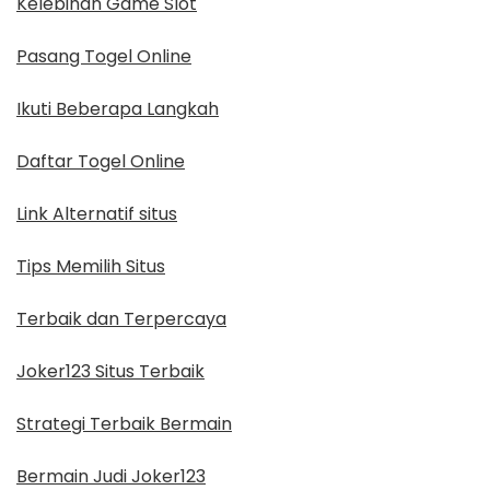
Kelebihan Game Slot
Pasang Togel Online
Ikuti Beberapa Langkah
Daftar Togel Online
Link Alternatif situs
Tips Memilih Situs
Terbaik dan Terpercaya
Joker123 Situs Terbaik
Strategi Terbaik Bermain
Bermain Judi Joker123