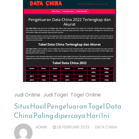
Judi Online
Judi Togel
Togel Online
Situs Hasil Pengeluaran Togel Data
China Paling dipercaya Hari Ini
ADMIN
28 FEBRUARI 2023
DATA CHINA