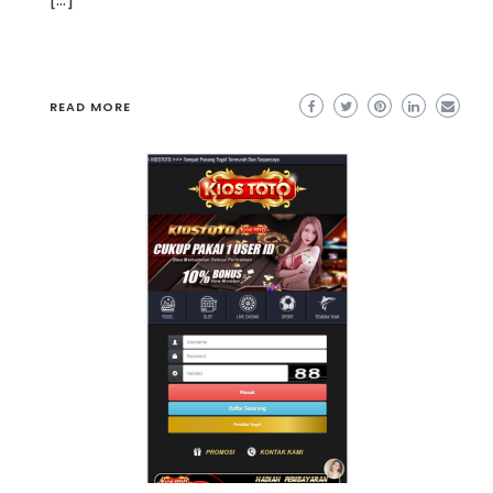
READ MORE