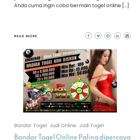
Anda cuma ingin coba bermain togel online […]
READ MORE
Bandar Togel
Judi Online
Judi Togel
Bandar Togel Online Paling dipercaya