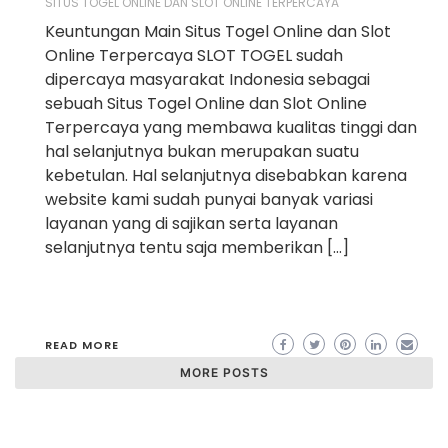
SITUS TOGEL ONLINE DAN SLOT ONLINE TERPERCAYA
Keuntungan Main Situs Togel Online dan Slot
Online Terpercaya SLOT TOGEL sudah
dipercaya masyarakat Indonesia sebagai
sebuah Situs Togel Online dan Slot Online
Terpercaya yang membawa kualitas tinggi dan
hal selanjutnya bukan merupakan suatu
kebetulan. Hal selanjutnya disebabkan karena
website kami sudah punyai banyak variasi
layanan yang di sajikan serta layanan
selanjutnya tentu saja memberikan […]
READ MORE
MORE POSTS