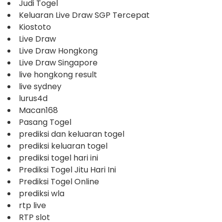
Judi Togel
Keluaran Live Draw SGP Tercepat
Kiostoto
Live Draw
Live Draw Hongkong
Live Draw Singapore
live hongkong result
live sydney
lurus4d
Macan168
Pasang Togel
prediksi dan keluaran togel
prediksi keluaran togel
prediksi togel hari ini
Prediksi Togel Jitu Hari Ini
Prediksi Togel Online
prediksi wla
rtp live
RTP slot