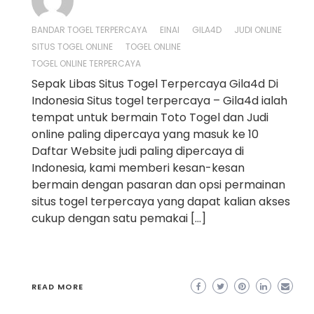
BANDAR TOGEL TERPERCAYA
EINAI
GILA4D
JUDI ONLINE
SITUS TOGEL ONLINE
TOGEL ONLINE
TOGEL ONLINE TERPERCAYA
Sepak Libas Situs Togel Terpercaya Gila4d Di
Indonesia Situs togel terpercaya – Gila4d ialah
tempat untuk bermain Toto Togel dan Judi
online paling dipercaya yang masuk ke 10
Daftar Website judi paling dipercaya di
Indonesia, kami memberi kesan-kesan
bermain dengan pasaran dan opsi permainan
situs togel terpercaya yang dapat kalian akses
cukup dengan satu pemakai […]
READ MORE