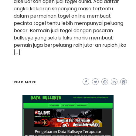
dikeluarkan agen judi togel dunia. Ada daftar
angka keluaran sepanjang masa tertentu
dalam permainan togel online membuat
pecinta togel tentu lebih mempunyai peluang
besar. Bermain judi togel dengan pasaran
bullseye yang selalu laku manis membuat
pemain juga berpeluang raih juta-an rupiah jika
[…]
READ MORE