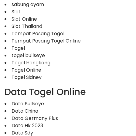
sabung ayam
Slot
Slot Online
Slot Thailand
Tempat Pasang Togel
Tempat Pasang Togel Online
Togel
togel bullseye
Togel Hongkong
Togel Online
Togel Sidney
Data Togel Online
Data Bullseye
Data China
Data Germany Plus
Data Hk 2023
Data Sdy