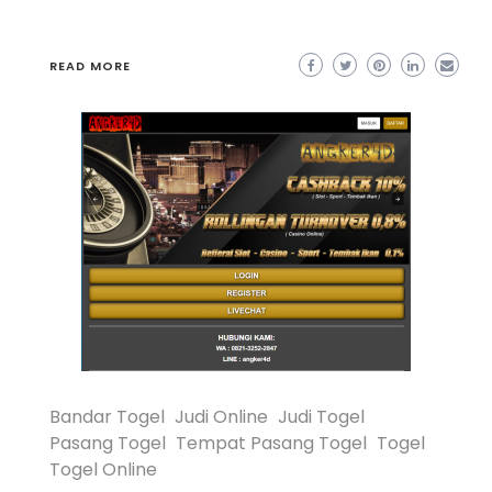
READ MORE
Bandar Togel
Judi Online
Judi Togel
Pasang Togel
Tempat Pasang Togel
Togel
Togel Online