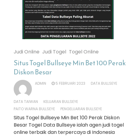
Judi Online
Judi Togel
Togel Online
Situs Togel Bullseye Min Bet 100 Perak
Diskon Besar
ADMIN
5 FEBRUARI 2023
DATA BULLSEYE
DATA TAIWAN
KELUARAN BULLSEYE
PAITO WARNA BULLSEYE
PENGELUARAN BULLSEYE
Situs Togel Bullseye Min Bet 100 Perak Diskon
Besar Togel Data Bullseye ialah agen judi togel
online terbaik dan terpercaya di Indonesia