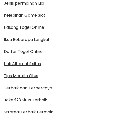
Jenis permainan judi
Kelebihan Game Slot
Pasang Togel Online
Ikuti Beberapa Langkah
Daftar Togel Online
Link Alternatif situs
Tips Memilih Situs
Terbaik dan Terpercaya
Joker123 Situs Terbaik
Strategi Terbaik Bermain