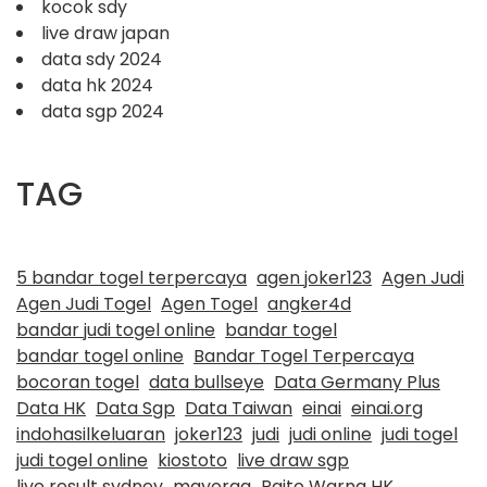
kocok sdy
live draw japan
data sdy 2024
data hk 2024
data sgp 2024
TAG
5 bandar togel terpercaya
agen joker123
Agen Judi
Agen Judi Togel
Agen Togel
angker4d
bandar judi togel online
bandar togel
bandar togel online
Bandar Togel Terpercaya
bocoran togel
data bullseye
Data Germany Plus
Data HK
Data Sgp
Data Taiwan
einai
einai.org
indohasilkeluaran
joker123
judi
judi online
judi togel
judi togel online
kiostoto
live draw sgp
live result sydney
mayorqq
Paito Warna HK