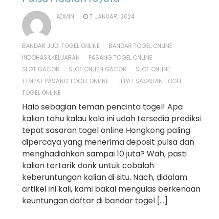
ADMIN
7 JANUARI 2024
BANDAR JUDI TOGEL ONLINE
BANDAR TOGEL ONLINE
INDOHASILKELUARAN
PASANG TOGEL ONLINE
SLOT GACOR
SLOT ONLIEN GACOR
SLOT ONLINE
TEMPAT PASANG TOGEL ONLINE
TEPAT SASARAN TOGEL
TOGEL ONLINE
Halo sebagian teman pencinta togel! Apa
kalian tahu kalau kala ini udah tersedia prediksi
tepat sasaran togel online Hongkong paling
dipercaya yang menerima deposit pulsa dan
menghadiahkan sampai 10 juta? Wah, pasti
kalian tertarik donk untuk cobalah
keberuntungan kalian di situ. Nach, didalam
artikel ini kali, kami bakal mengulas berkenaan
keuntungan daftar di bandar togel […]