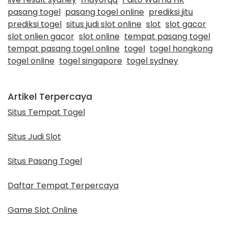
pasang togel
pasang togel online
prediksi jitu
prediksi togel
situs judi slot online
slot
slot gacor
slot onlien gacor
slot online
tempat pasang togel
tempat pasang togel online
togel
togel hongkong
togel online
togel singapore
togel sydney
Artikel Terpercaya
Situs Tempat Togel
Situs Judi Slot
Situs Pasang Togel
Daftar Tempat Terpercaya
Game Slot Online