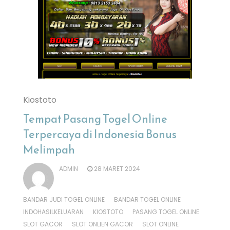
Kiostoto
Tempat Pasang Togel Online
Terpercaya di Indonesia Bonus
Melimpah
ADMIN
28 MARET 2024
BANDAR JUDI TOGEL ONLINE
BANDAR TOGEL ONLINE
INDOHASILKELUARAN
KIOSTOTO
PASANG TOGEL ONLINE
SLOT GACOR
SLOT ONLIEN GACOR
SLOT ONLINE