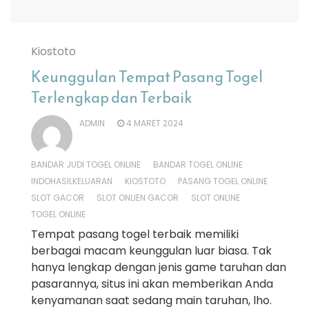
Kiostoto
Keunggulan Tempat Pasang Togel
Terlengkap dan Terbaik
ADMIN
4 MARET 2024
BANDAR JUDI TOGEL ONLINE
BANDAR TOGEL ONLINE
INDOHASILKELUARAN
KIOSTOTO
PASANG TOGEL ONLINE
SLOT GACOR
SLOT ONLIEN GACOR
SLOT ONLINE
TOGEL ONLINE
Tempat pasang togel terbaik memiliki
berbagai macam keunggulan luar biasa. Tak
hanya lengkap dengan jenis game taruhan dan
pasarannya, situs ini akan memberikan Anda
kenyamanan saat sedang main taruhan, lho.