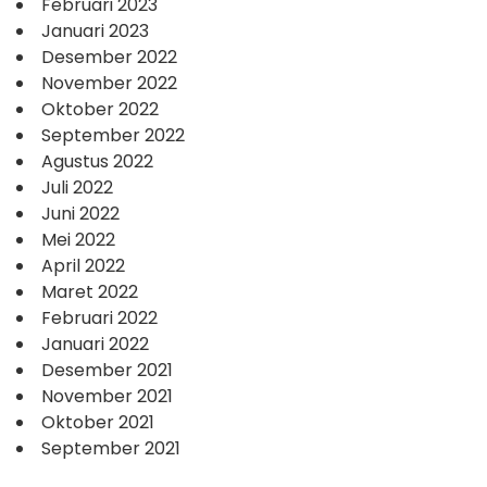
Februari 2023
Januari 2023
Desember 2022
November 2022
Oktober 2022
September 2022
Agustus 2022
Juli 2022
Juni 2022
Mei 2022
April 2022
Maret 2022
Februari 2022
Januari 2022
Desember 2021
November 2021
Oktober 2021
September 2021