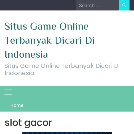
Skip
Search
to
for:
content
Situs Game Online
Terbanyak Dicari Di
Indonesia
Situs Game Online Terbanyak Dicari Di
Indonesia
Home
slot gacor