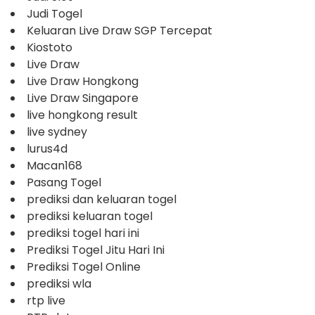
Judi Togel
Keluaran Live Draw SGP Tercepat
Kiostoto
Live Draw
Live Draw Hongkong
Live Draw Singapore
live hongkong result
live sydney
lurus4d
Macan168
Pasang Togel
prediksi dan keluaran togel
prediksi keluaran togel
prediksi togel hari ini
Prediksi Togel Jitu Hari Ini
Prediksi Togel Online
prediksi wla
rtp live