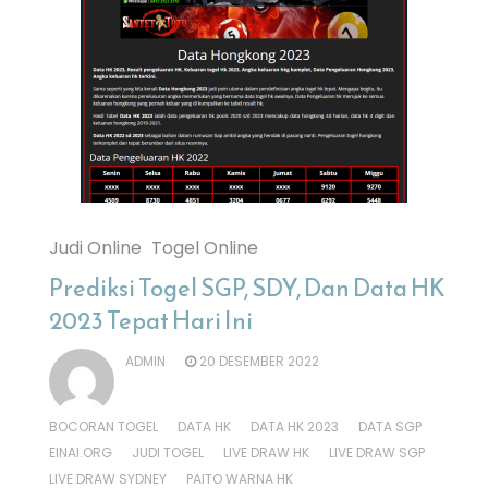
Judi Online
Togel Online
Prediksi Togel SGP, SDY, Dan Data HK
2023 Tepat Hari Ini
ADMIN
20 DESEMBER 2022
BOCORAN TOGEL
DATA HK
DATA HK 2023
DATA SGP
EINAI.ORG
JUDI TOGEL
LIVE DRAW HK
LIVE DRAW SGP
LIVE DRAW SYDNEY
PAITO WARNA HK