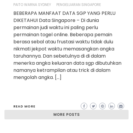
PAITO WARNA SYDNEY
PENGELUARAN SINGAPORE
BEBERAPA MANFAAT DATA SGP YANG PERLU
DIKETAHUI Data Singapore – Di dunia
permainan judi waktu ini paling perlu
permainan togel online. Beberapa pemain
berasa sebal atau frustasi waktu tidak dulu
nikmati jekpot waktu memasangkan angka
taruhannya. Dan sebetulnya di di dalam
menerka angka keluaran data sgp dibutuhkan
namanya ketrampilan atau trick di dalam
mengolah angka. […]
READ MORE
MORE POSTS