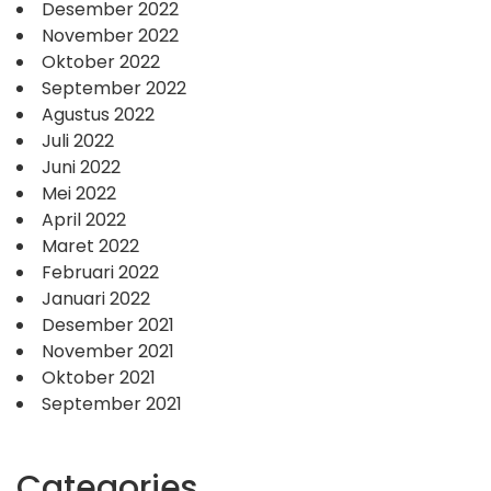
Desember 2022
November 2022
Oktober 2022
September 2022
Agustus 2022
Juli 2022
Juni 2022
Mei 2022
April 2022
Maret 2022
Februari 2022
Januari 2022
Desember 2021
November 2021
Oktober 2021
September 2021
Categories