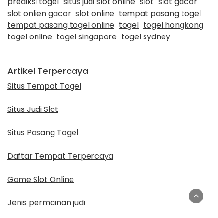
prediksi togel
situs judi slot online
slot
slot gacor
slot onlien gacor
slot online
tempat pasang togel
tempat pasang togel online
togel
togel hongkong
togel online
togel singapore
togel sydney
Artikel Terpercaya
Situs Tempat Togel
Situs Judi Slot
Situs Pasang Togel
Daftar Tempat Terpercaya
Game Slot Online
Jenis permainan judi