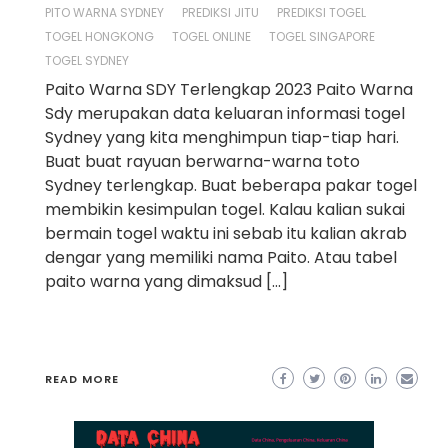
PITO WARNA SYDNEY
PREDIKSI JITU
PREDIKSI TOGEL
TOGEL HONGKONG
TOGEL ONLINE
TOGEL SINGAPORE
TOGEL SYDNEY
Paito Warna SDY Terlengkap 2023 Paito Warna
Sdy merupakan data keluaran informasi togel
Sydney yang kita menghimpun tiap-tiap hari.
Buat buat rayuan berwarna-warna toto
Sydney terlengkap. Buat beberapa pakar togel
membikin kesimpulan togel. Kalau kalian sukai
bermain togel waktu ini sebab itu kalian akrab
dengar yang memiliki nama Paito. Atau tabel
paito warna yang dimaksud […]
READ MORE