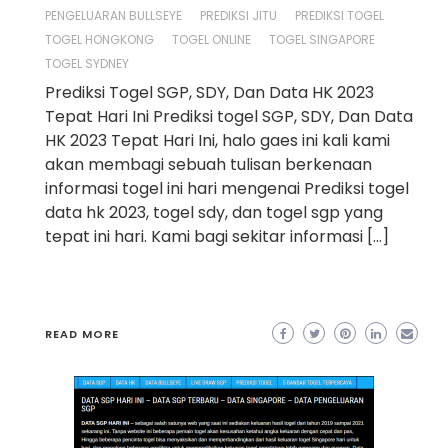
PENGELUARAN BULLSEYE
PREDIKSI JITU
PREDIKSI TOGEL
TOGEL HONGKONG
TOGEL ONLINE
TOGEL SINGAPORE
TOGEL SYDNEY
Prediksi Togel SGP, SDY, Dan Data HK 2023
Tepat Hari Ini Prediksi togel SGP, SDY, Dan Data
HK 2023 Tepat Hari Ini, halo gaes ini kali kami
akan membagi sebuah tulisan berkenaan
informasi togel ini hari mengenai Prediksi togel
data hk 2023, togel sdy, dan togel sgp yang
tepat ini hari. Kami bagi sekitar informasi […]
READ MORE