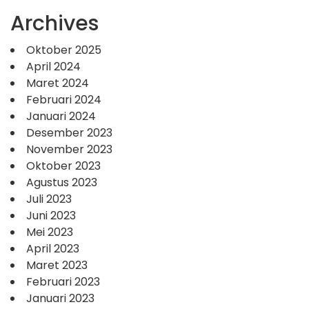
Archives
Oktober 2025
April 2024
Maret 2024
Februari 2024
Januari 2024
Desember 2023
November 2023
Oktober 2023
Agustus 2023
Juli 2023
Juni 2023
Mei 2023
April 2023
Maret 2023
Februari 2023
Januari 2023