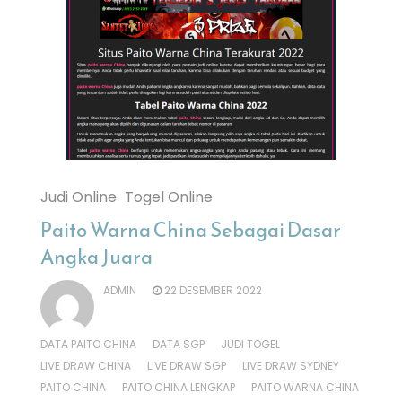
Judi Online
Togel Online
Paito Warna China Sebagai Dasar
Angka Juara
ADMIN
22 DESEMBER 2022
DATA PAITO CHINA
DATA SGP
JUDI TOGEL
LIVE DRAW CHINA
LIVE DRAW SGP
LIVE DRAW SYDNEY
PAITO CHINA
PAITO CHINA LENGKAP
PAITO WARNA CHINA