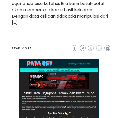
agar anda bisa ketahui. Bila kami betul-betul
akan memberikan kamu hasil keluaran.
Dengan data asli dan tidak ada manipulasi dari
[…]
READ MORE