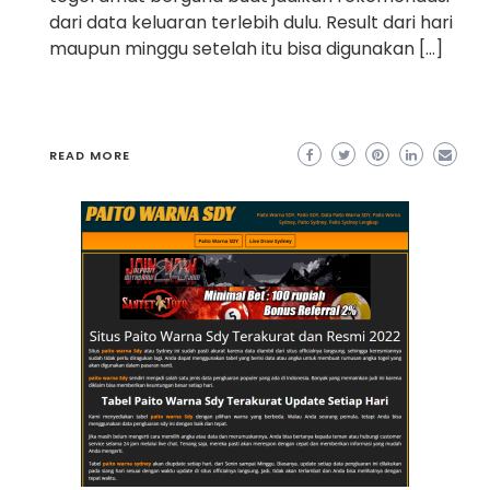
dari data keluaran terlebih dulu. Result dari hari
maupun minggu setelah itu bisa digunakan […]
READ MORE