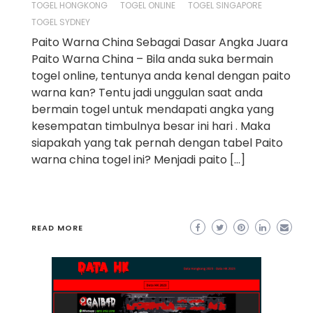
TOGEL HONGKONG
TOGEL ONLINE
TOGEL SINGAPORE
TOGEL SYDNEY
Paito Warna China Sebagai Dasar Angka Juara
Paito Warna China – Bila anda suka bermain
togel online, tentunya anda kenal dengan paito
warna kan? Tentu jadi unggulan saat anda
bermain togel untuk mendapati angka yang
kesempatan timbulnya besar ini hari . Maka
siapakah yang tak pernah dengan tabel Paito
warna china togel ini? Menjadi paito […]
READ MORE