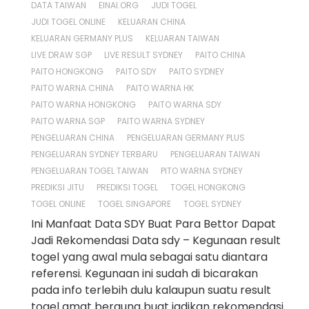
DATA TAIWAN
EINAI.ORG
JUDI TOGEL
JUDI TOGEL ONLINE
KELUARAN CHINA
KELUARAN GERMANY PLUS
KELUARAN TAIWAN
LIVE DRAW SGP
LIVE RESULT SYDNEY
PAITO CHINA
PAITO HONGKONG
PAITO SDY
PAITO SYDNEY
PAITO WARNA CHINA
PAITO WARNA HK
PAITO WARNA HONGKONG
PAITO WARNA SDY
PAITO WARNA SGP
PAITO WARNA SYDNEY
PENGELUARAN CHINA
PENGELUARAN GERMANY PLUS
PENGELUARAN SYDNEY TERBARU
PENGELUARAN TAIWAN
PENGELUARAN TOGEL TAIWAN
PITO WARNA SYDNEY
PREDIKSI JITU
PREDIKSI TOGEL
TOGEL HONGKONG
TOGEL ONLINE
TOGEL SINGAPORE
TOGEL SYDNEY
Ini Manfaat Data SDY Buat Para Bettor Dapat
Jadi Rekomendasi Data sdy – Kegunaan result
togel yang awal mula sebagai satu diantara
referensi. Kegunaan ini sudah di bicarakan
pada info terlebih dulu kalaupun suatu result
togel amat berguna buat jadikan rekomendasi