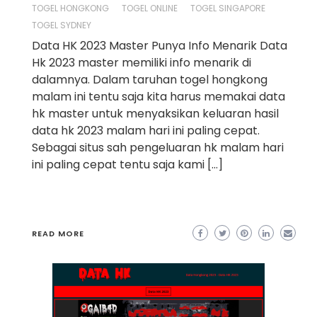
TOGEL HONGKONG
TOGEL ONLINE
TOGEL SINGAPORE
TOGEL SYDNEY
Data HK 2023 Master Punya Info Menarik Data
Hk 2023 master memiliki info menarik di
dalamnya. Dalam taruhan togel hongkong
malam ini tentu saja kita harus memakai data
hk master untuk menyaksikan keluaran hasil
data hk 2023 malam hari ini paling cepat.
Sebagai situs sah pengeluaran hk malam hari
ini paling cepat tentu saja kami […]
READ MORE