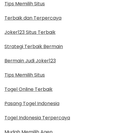
Tips Memilih Situs
Terbaik dan Terpercaya
Joker123 Situs Terbaik
Strategi Terbaik Bermain
Bermain Judi Joker123
Tips Memilih Situs
Togel Online Terbaik
Pasang Togel Indonesia
Togel Indonesia Terpercaya
Mudah Memilih Agen