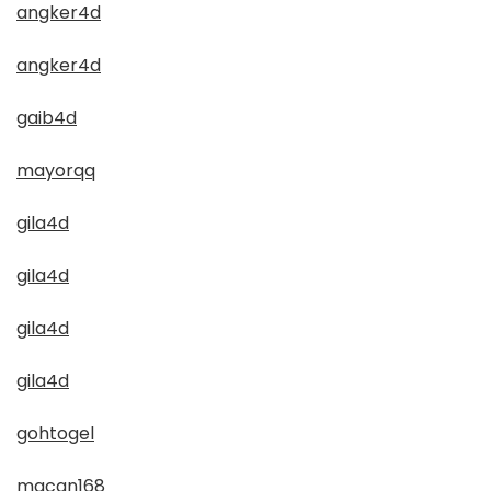
angker4d
angker4d
gaib4d
mayorqq
gila4d
gila4d
gila4d
gila4d
gohtogel
macan168