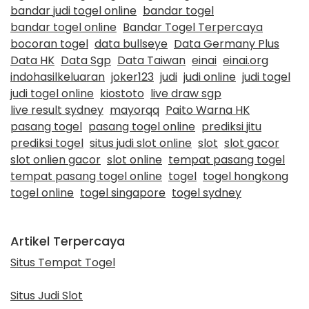
bandar judi togel online
bandar togel
bandar togel online
Bandar Togel Terpercaya
bocoran togel
data bullseye
Data Germany Plus
Data HK
Data Sgp
Data Taiwan
einai
einai.org
indohasilkeluaran
joker123
judi
judi online
judi togel
judi togel online
kiostoto
live draw sgp
live result sydney
mayorqq
Paito Warna HK
pasang togel
pasang togel online
prediksi jitu
prediksi togel
situs judi slot online
slot
slot gacor
slot onlien gacor
slot online
tempat pasang togel
tempat pasang togel online
togel
togel hongkong
togel online
togel singapore
togel sydney
Artikel Terpercaya
Situs Tempat Togel
Situs Judi Slot