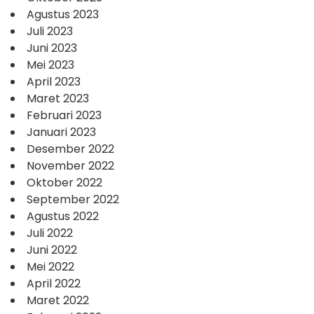
Agustus 2023
Juli 2023
Juni 2023
Mei 2023
April 2023
Maret 2023
Februari 2023
Januari 2023
Desember 2022
November 2022
Oktober 2022
September 2022
Agustus 2022
Juli 2022
Juni 2022
Mei 2022
April 2022
Maret 2022