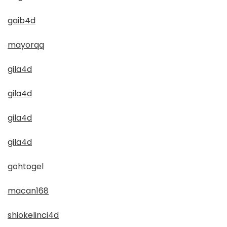
gaib4d
mayorqq
gila4d
gila4d
gila4d
gila4d
gohtogel
macan168
shiokelinci4d