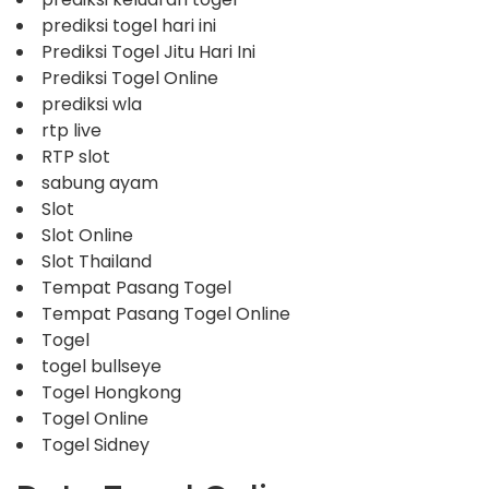
prediksi togel hari ini
Prediksi Togel Jitu Hari Ini
Prediksi Togel Online
prediksi wla
rtp live
RTP slot
sabung ayam
Slot
Slot Online
Slot Thailand
Tempat Pasang Togel
Tempat Pasang Togel Online
Togel
togel bullseye
Togel Hongkong
Togel Online
Togel Sidney