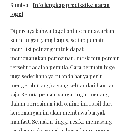
Sumber :
Info lengkap prediksi keluaran
togel
Dipercaya bahwa togel online menawarkan
keuntungan yang bagus, setiap pemain
memiliki peluang untuk dapat
memenangkan permainan, meskipun pemain
tersebut adalah pemula. Cara bermain togel
juga sederhana yaitu anda hanya perlu
mengetahui angka yang keluar dari bandar
saja. Semua pemain sangat ingin menang
dalam permainan judi online ini. Hasil dari
kemenangan ini akan membawa banyak
manfaat. Semakin tinggi resiko memasang
taruhan maka semakin besar keuntungan