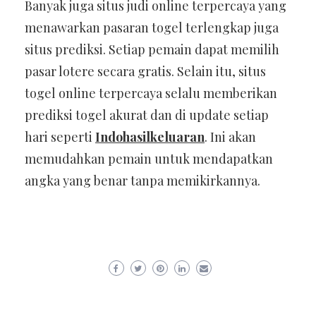
Banyak juga situs judi online terpercaya yang
menawarkan pasaran togel terlengkap juga
situs prediksi. Setiap pemain dapat memilih
pasar lotere secara gratis. Selain itu, situs
togel online terpercaya selalu memberikan
prediksi togel akurat dan di update setiap
hari seperti
Indohasilkeluaran
. Ini akan
memudahkan pemain untuk mendapatkan
angka yang benar tanpa memikirkannya.