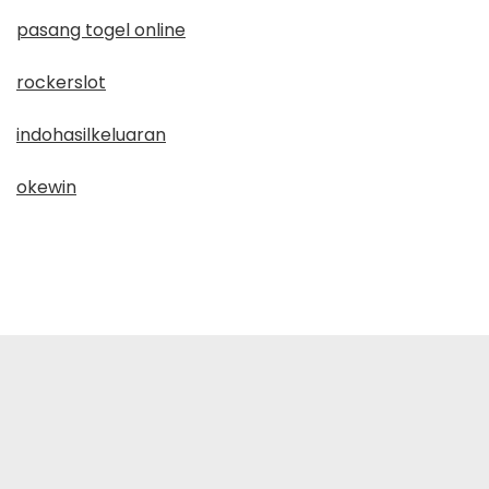
pasang togel online
rockerslot
indohasilkeluaran
okewin