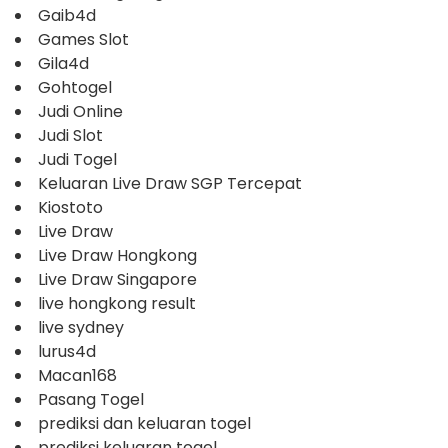
Gaib4d
Games Slot
Gila4d
Gohtogel
Judi Online
Judi Slot
Judi Togel
Keluaran Live Draw SGP Tercepat
Kiostoto
Live Draw
Live Draw Hongkong
Live Draw Singapore
live hongkong result
live sydney
lurus4d
Macan168
Pasang Togel
prediksi dan keluaran togel
prediksi keluaran togel