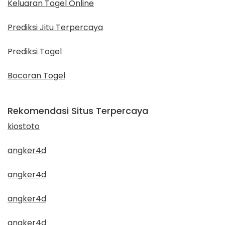
Keluaran Togel Online
Prediksi Jitu Terpercaya
Prediksi Togel
Bocoran Togel
Rekomendasi Situs Terpercaya
kiostoto
angker4d
angker4d
angker4d
angker4d