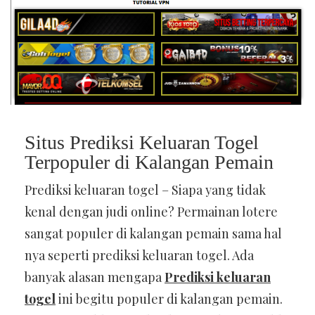
Situs Prediksi Keluaran Togel
Terpopuler di Kalangan Pemain
Prediksi keluaran togel – Siapa yang tidak
kenal dengan judi online? Permainan lotere
sangat populer di kalangan pemain sama hal
nya seperti prediksi keluaran togel. Ada
banyak alasan mengapa
Prediksi keluaran
togel
ini begitu populer di kalangan pemain.