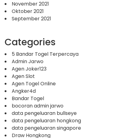
November 2021
Oktober 2021
September 2021
Categories
5 Bandar Togel Terpercaya
Admin Jarwo
Agen Joker123
Agen Slot
Agen Togel Online
Angker4d
Bandar Togel
bocoran admin jarwo
data pengeluaran bullseye
data pengeluaran hongkong
data pengeluaran singapore
Draw Hongkong