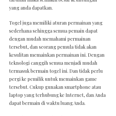
yang anda dapatkan.
Togel juga memiliki aturan permainan yang
sederhana sehingga semua pemain dapat
dengan mudah memahami permainan
tersebut, dan seorang pemula tidak akan
kesulitan memainkan permainan ini. Dengan
teknologi canggih semua menjadi mudah
termasuk bermain togel ini. Dan tidak perlu
pergi ke pemilik untuk memainkan game
tersebut. Cukup gunakan smartphone atau
laptop yang terhubung ke Internet, dan Anda
dapat bermain di waktu luang Anda.