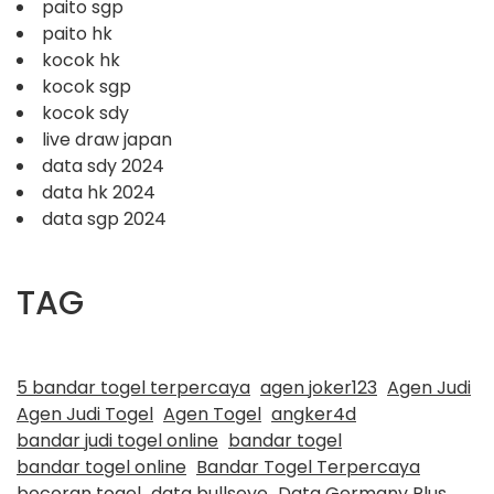
paito sgp
paito hk
kocok hk
kocok sgp
kocok sdy
live draw japan
data sdy 2024
data hk 2024
data sgp 2024
TAG
5 bandar togel terpercaya
agen joker123
Agen Judi
Agen Judi Togel
Agen Togel
angker4d
bandar judi togel online
bandar togel
bandar togel online
Bandar Togel Terpercaya
bocoran togel
data bullseye
Data Germany Plus