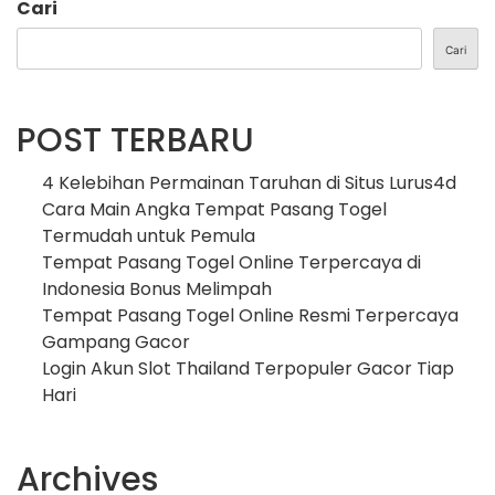
Cari
Cari
POST TERBARU
4 Kelebihan Permainan Taruhan di Situs Lurus4d
Cara Main Angka Tempat Pasang Togel
Termudah untuk Pemula
Tempat Pasang Togel Online Terpercaya di
Indonesia Bonus Melimpah
Tempat Pasang Togel Online Resmi Terpercaya
Gampang Gacor
Login Akun Slot Thailand Terpopuler Gacor Tiap
Hari
Archives