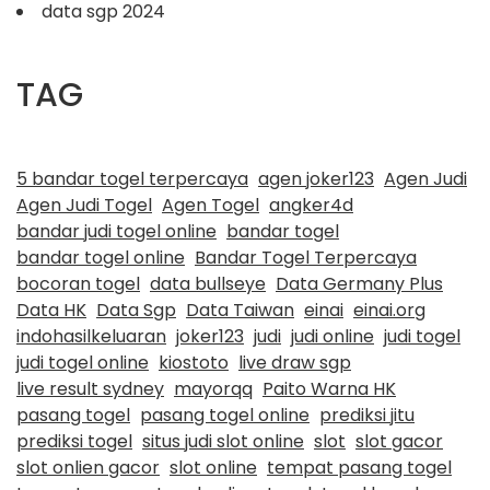
data sgp 2024
TAG
5 bandar togel terpercaya
agen joker123
Agen Judi
Agen Judi Togel
Agen Togel
angker4d
bandar judi togel online
bandar togel
bandar togel online
Bandar Togel Terpercaya
bocoran togel
data bullseye
Data Germany Plus
Data HK
Data Sgp
Data Taiwan
einai
einai.org
indohasilkeluaran
joker123
judi
judi online
judi togel
judi togel online
kiostoto
live draw sgp
live result sydney
mayorqq
Paito Warna HK
pasang togel
pasang togel online
prediksi jitu
prediksi togel
situs judi slot online
slot
slot gacor
slot onlien gacor
slot online
tempat pasang togel