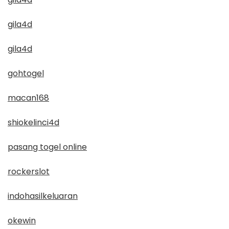
gila4d
gila4d
gohtogel
macan168
shiokelinci4d
pasang togel online
rockerslot
indohasilkeluaran
okewin