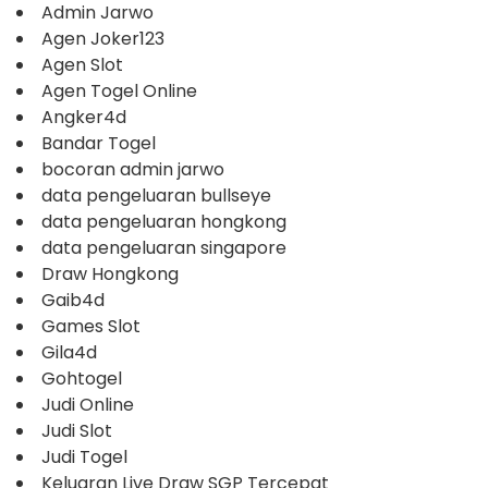
Admin Jarwo
Agen Joker123
Agen Slot
Agen Togel Online
Angker4d
Bandar Togel
bocoran admin jarwo
data pengeluaran bullseye
data pengeluaran hongkong
data pengeluaran singapore
Draw Hongkong
Gaib4d
Games Slot
Gila4d
Gohtogel
Judi Online
Judi Slot
Judi Togel
Keluaran Live Draw SGP Tercepat