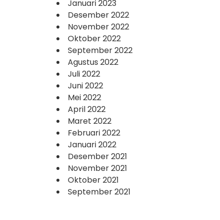
Januari 2023
Desember 2022
November 2022
Oktober 2022
September 2022
Agustus 2022
Juli 2022
Juni 2022
Mei 2022
April 2022
Maret 2022
Februari 2022
Januari 2022
Desember 2021
November 2021
Oktober 2021
September 2021