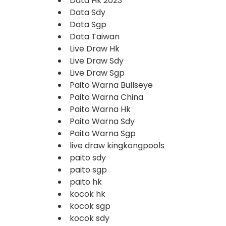
Data Hk 2023
Data Sdy
Data Sgp
Data Taiwan
Live Draw Hk
Live Draw Sdy
Live Draw Sgp
Paito Warna Bullseye
Paito Warna China
Paito Warna Hk
Paito Warna Sdy
Paito Warna Sgp
live draw kingkongpools
paito sdy
paito sgp
paito hk
kocok hk
kocok sgp
kocok sdy