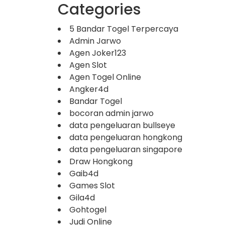
Categories
5 Bandar Togel Terpercaya
Admin Jarwo
Agen Joker123
Agen Slot
Agen Togel Online
Angker4d
Bandar Togel
bocoran admin jarwo
data pengeluaran bullseye
data pengeluaran hongkong
data pengeluaran singapore
Draw Hongkong
Gaib4d
Games Slot
Gila4d
Gohtogel
Judi Online