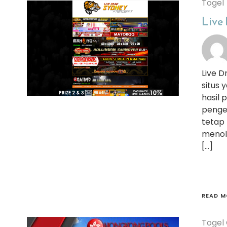
Togel
Live 
Live D
situs
hasil 
pengel
tetap
menol
[…]
READ M
Togel 