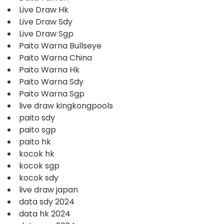
Live Draw Hk
Live Draw Sdy
Live Draw Sgp
Paito Warna Bullseye
Paito Warna China
Paito Warna Hk
Paito Warna Sdy
Paito Warna Sgp
live draw kingkongpools
paito sdy
paito sgp
paito hk
kocok hk
kocok sgp
kocok sdy
live draw japan
data sdy 2024
data hk 2024