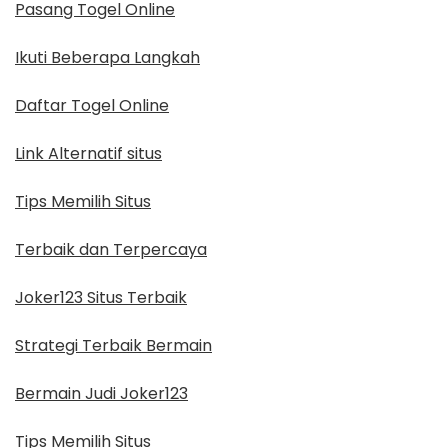
Pasang Togel Online
Ikuti Beberapa Langkah
Daftar Togel Online
Link Alternatif situs
Tips Memilih Situs
Terbaik dan Terpercaya
Joker123 Situs Terbaik
Strategi Terbaik Bermain
Bermain Judi Joker123
Tips Memilih Situs