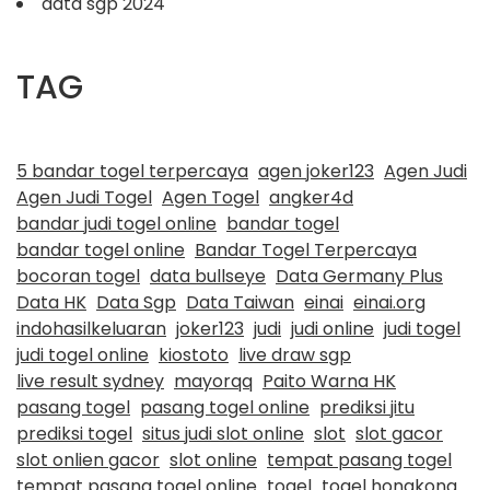
data sgp 2024
TAG
5 bandar togel terpercaya
agen joker123
Agen Judi
Agen Judi Togel
Agen Togel
angker4d
bandar judi togel online
bandar togel
bandar togel online
Bandar Togel Terpercaya
bocoran togel
data bullseye
Data Germany Plus
Data HK
Data Sgp
Data Taiwan
einai
einai.org
indohasilkeluaran
joker123
judi
judi online
judi togel
judi togel online
kiostoto
live draw sgp
live result sydney
mayorqq
Paito Warna HK
pasang togel
pasang togel online
prediksi jitu
prediksi togel
situs judi slot online
slot
slot gacor
slot onlien gacor
slot online
tempat pasang togel
tempat pasang togel online
togel
togel hongkong