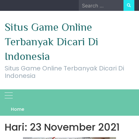
Skip
Search
to
for:
content
Situs Game Online
Terbanyak Dicari Di
Indonesia
Situs Game Online Terbanyak Dicari Di
Indonesia
Home
Hari:
23 November 2021