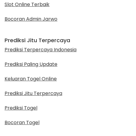
Slot Online Terbaik
Bocoran Admin Jarwo
Prediksi Jitu Terpercaya
Prediksi Terpercaya Indonesia
Prediksi Paling Update
Keluaran Togel Online
Prediksi Jitu Terpercaya
Prediksi Togel
Bocoran Togel