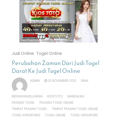
Judi Online
Togel Online
Perubahan Zaman Dari Judi Togel
Darat Ke Judi Togel Online
ADMIN
23 NOVEMBER 2021
EINAI
INDOHASILKELUARAN
KIOSTOTO
MANDALIKA
PASANG TOGEL
PASANG TOGEL ONLINE
TEMPAT PASANG TOGEL
TEMPAT PASANG TOGEL ONLINE
TOGEL HONGKONG
TOGEL ONLINE
TOGEL SINGAPORE