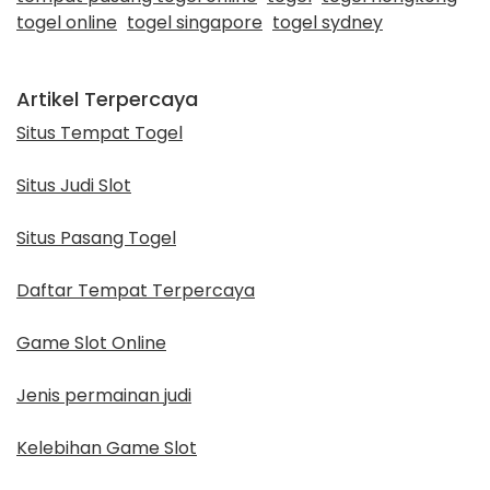
togel online
togel singapore
togel sydney
Artikel Terpercaya
Situs Tempat Togel
Situs Judi Slot
Situs Pasang Togel
Daftar Tempat Terpercaya
Game Slot Online
Jenis permainan judi
Kelebihan Game Slot