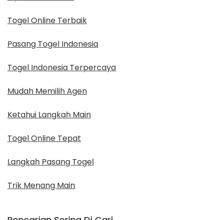
Togel Online Terbaik
Pasang Togel Indonesia
Togel Indonesia Terpercaya
Mudah Memilih Agen
Ketahui Langkah Main
Togel Online Tepat
Langkah Pasang Togel
Trik Menang Main
Pencarian Sering Di Cari