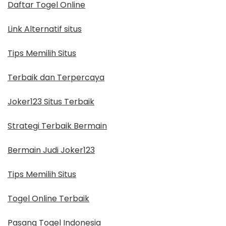
Daftar Togel Online
Link Alternatif situs
Tips Memilih Situs
Terbaik dan Terpercaya
Joker123 Situs Terbaik
Strategi Terbaik Bermain
Bermain Judi Joker123
Tips Memilih Situs
Togel Online Terbaik
Pasang Togel Indonesia