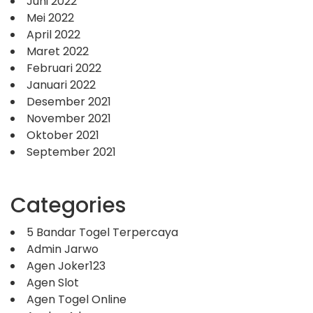
Juni 2022
Mei 2022
April 2022
Maret 2022
Februari 2022
Januari 2022
Desember 2021
November 2021
Oktober 2021
September 2021
Categories
5 Bandar Togel Terpercaya
Admin Jarwo
Agen Joker123
Agen Slot
Agen Togel Online