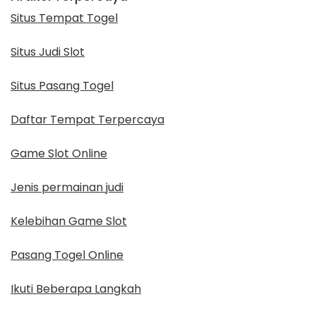
Situs Tempat Togel
Situs Judi Slot
Situs Pasang Togel
Daftar Tempat Terpercaya
Game Slot Online
Jenis permainan judi
Kelebihan Game Slot
Pasang Togel Online
Ikuti Beberapa Langkah