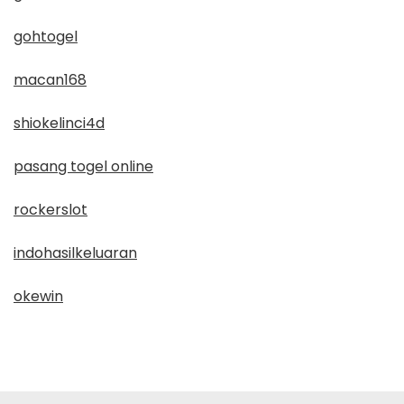
gohtogel
macan168
shiokelinci4d
pasang togel online
rockerslot
indohasilkeluaran
okewin