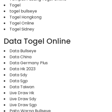
Togel
togel bullseye
Togel Hongkong
Togel Online
Togel Sidney
Data Togel Online
Data Bullseye
Data China
Data Germany Plus
Data Hk 2023
Data Sdy
Data Sgp
Data Taiwan
Live Draw Hk
Live Draw Sdy
Live Draw Sgp
Paito Warna Bullseye