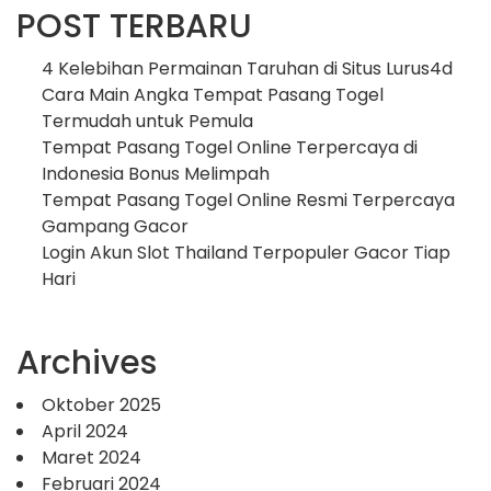
POST TERBARU
4 Kelebihan Permainan Taruhan di Situs Lurus4d
Cara Main Angka Tempat Pasang Togel
Termudah untuk Pemula
Tempat Pasang Togel Online Terpercaya di
Indonesia Bonus Melimpah
Tempat Pasang Togel Online Resmi Terpercaya
Gampang Gacor
Login Akun Slot Thailand Terpopuler Gacor Tiap
Hari
Archives
Oktober 2025
April 2024
Maret 2024
Februari 2024