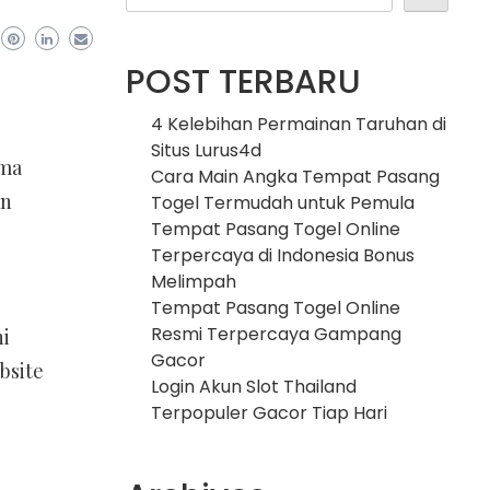
POST TERBARU
4 Kelebihan Permainan Taruhan di
Situs Lurus4d
uma
Cara Main Angka Tempat Pasang
an
Togel Termudah untuk Pemula
Tempat Pasang Togel Online
Terpercaya di Indonesia Bonus
Melimpah
Tempat Pasang Togel Online
Resmi Terpercaya Gampang
i
Gacor
bsite
Login Akun Slot Thailand
Terpopuler Gacor Tiap Hari