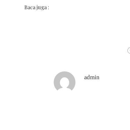
Baca juga :
admin