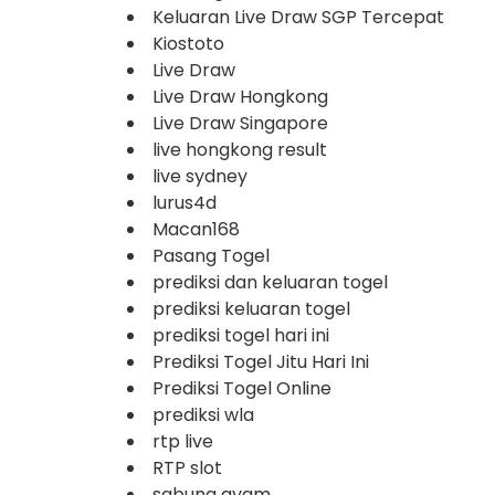
Keluaran Live Draw SGP Tercepat
Kiostoto
Live Draw
Live Draw Hongkong
Live Draw Singapore
live hongkong result
live sydney
lurus4d
Macan168
Pasang Togel
prediksi dan keluaran togel
prediksi keluaran togel
prediksi togel hari ini
Prediksi Togel Jitu Hari Ini
Prediksi Togel Online
prediksi wla
rtp live
RTP slot
sabung ayam