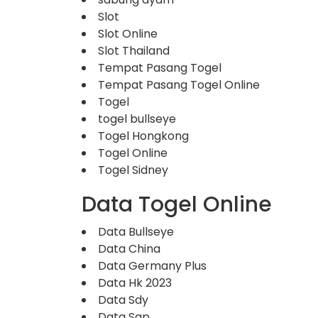
Slot
Slot Online
Slot Thailand
Tempat Pasang Togel
Tempat Pasang Togel Online
Togel
togel bullseye
Togel Hongkong
Togel Online
Togel Sidney
Data Togel Online
Data Bullseye
Data China
Data Germany Plus
Data Hk 2023
Data Sdy
Data Sgp