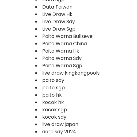
Data Taiwan
Live Draw Hk
Live Draw Sdy
Live Draw Sgp
Paito Warna Bullseye
Paito Warna China
Paito Warna Hk
Paito Warna Sdy
Paito Warna Sgp
live draw kingkongpools
paito sdy
paito sgp
paito hk
kocok hk
kocok sgp
kocok sdy
live draw japan
data sdy 2024