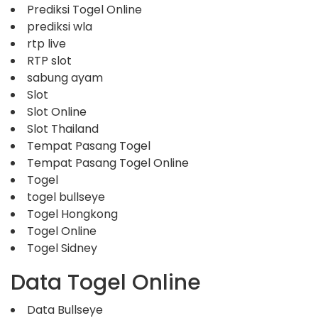
Prediksi Togel Online
prediksi wla
rtp live
RTP slot
sabung ayam
Slot
Slot Online
Slot Thailand
Tempat Pasang Togel
Tempat Pasang Togel Online
Togel
togel bullseye
Togel Hongkong
Togel Online
Togel Sidney
Data Togel Online
Data Bullseye