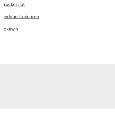
rockerslot
indohasilkeluaran
okewin