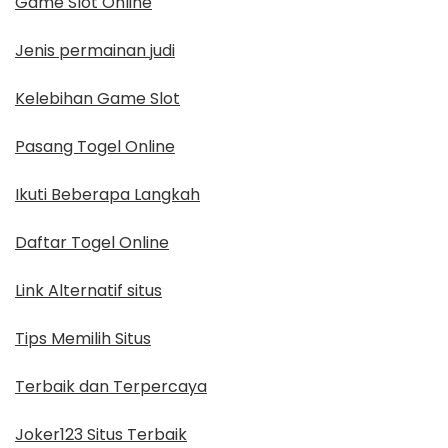
Game Slot Online
Jenis permainan judi
Kelebihan Game Slot
Pasang Togel Online
Ikuti Beberapa Langkah
Daftar Togel Online
Link Alternatif situs
Tips Memilih Situs
Terbaik dan Terpercaya
Joker123 Situs Terbaik