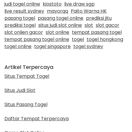
judi togel online
kiostoto
live draw sgp
live result sydney
mayorqq
Paito Warna HK
pasang togel
pasang togel online
prediksi jitu
prediksi togel
situs judi slot online
slot
slot gacor
slot onlien gacor
slot online
tempat pasang togel
tempat pasang togel online
togel
togel hongkong
togel online
togel singapore
togel sydney
Artikel Terpercaya
Situs Tempat Togel
Situs Judi Slot
Situs Pasang Togel
Daftar Tempat Terpercaya