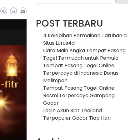
POST TERBARU
4 Kelebihan Permainan Taruhan di
Situs Lurus4d
Cara Main Angka Tempat Pasang
Togel Termudah untuk Pemula
Tempat Pasang Togel Online
Terpercaya di Indonesia Bonus
Melimpah
Tempat Pasang Togel Online
Resmi Terpercaya Gampang
Gacor
Login Akun Slot Thailand
Terpopuler Gacor Tiap Hari