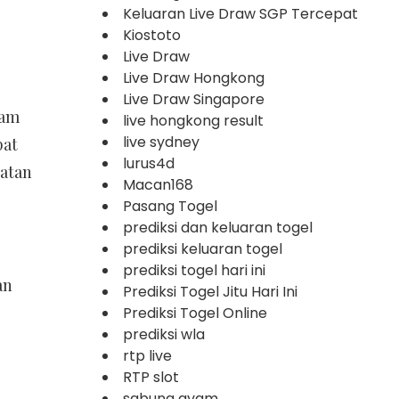
Keluaran Live Draw SGP Tercepat
Kiostoto
Live Draw
Live Draw Hongkong
Live Draw Singapore
lam
live hongkong result
live sydney
pat
lurus4d
patan
Macan168
Pasang Togel
prediksi dan keluaran togel
prediksi keluaran togel
prediksi togel hari ini
an
Prediksi Togel Jitu Hari Ini
Prediksi Togel Online
prediksi wla
rtp live
RTP slot
sabung ayam