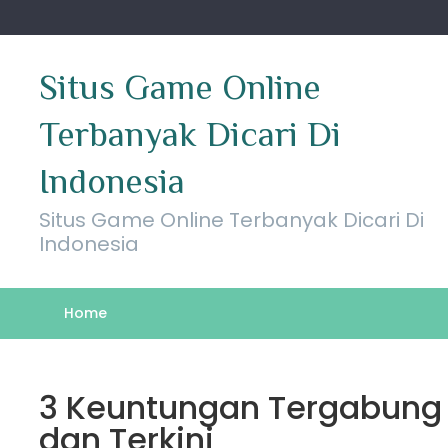
Skip
to
content
Situs Game Online
Terbanyak Dicari Di
Indonesia
Situs Game Online Terbanyak Dicari Di
Indonesia
Home
3 Keuntungan Tergabung di
dan Terkini