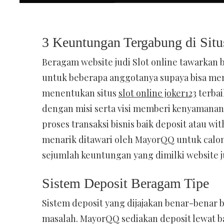
3 Keuntungan Tergabung di Situs
Beragam website judi Slot online tawarkan 
untuk beberapa anggotanya supaya bisa menc
menentukan situs
slot online joker123
terbai
dengan misi serta visi memberi kenyamanan
proses transaksi bisnis baik deposit atau 
menarik ditawari oleh MayorQQ untuk calo
sejumlah keuntungan yang dimilki website j
Sistem Deposit Beragam Tipe
Sistem deposit yang dijajakan benar-benar b
masalah. MayorQQ sediakan deposit lewat ban