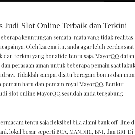
 Judi Slot Online Terbaik dan Terkini
beberapa keuntungan semata-mata yang tidak realitas
apainya. Oleh karena itu, anda agar lebih cerdas saat
k dan terkini yang bonafide tentu saja. MayorQQ datan
 dan perasaan aman untuk beberapa pemain saat laku
withdraw. Tidaklah sampai disitu beragam bonus dan mo
n pemain baru dan pemain royal MayorQQ. Berikut
udi Slot online MayorQQ sesudah anda tergabung :
ermacam tentu saja fleksibel bila alami bank off-line 
k lokal besar seperti BCA, MANDIRI, BNI, dan BRI. Di 