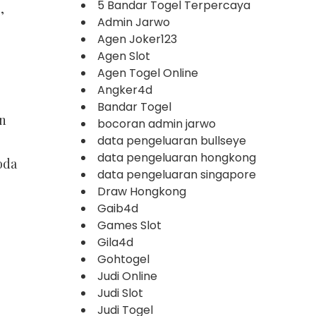
5 Bandar Togel Terpercaya
,
Admin Jarwo
Agen Joker123
Agen Slot
Agen Togel Online
Angker4d
Bandar Togel
n
bocoran admin jarwo
data pengeluaran bullseye
data pengeluaran hongkong
oda
data pengeluaran singapore
Draw Hongkong
Gaib4d
Games Slot
Gila4d
Gohtogel
Judi Online
Judi Slot
Judi Togel