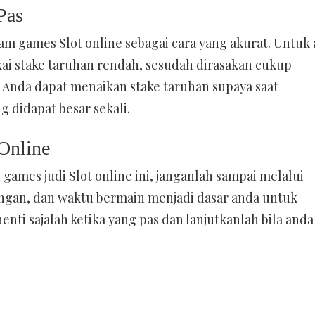
Pas
m games Slot online sebagai cara yang akurat. Untuk 
 stake taruhan rendah, sesudah dirasakan cukup
Anda dapat menaikan stake taruhan supaya saat
 didapat besar sekali.
Online
ames judi Slot online ini, janganlah sampai melalui
engan, dan waktu bermain menjadi dasar anda untuk
enti sajalah ketika yang pas dan lanjutkanlah bila anda