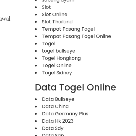
Slot
Slot Online
awal
Slot Thailand
Tempat Pasang Togel
Tempat Pasang Togel Online
Togel
togel bullseye
Togel Hongkong
Togel Online
Togel Sidney
Data Togel Online
Data Bullseye
Data China
Data Germany Plus
Data Hk 2023
Data Sdy
Data Sgp